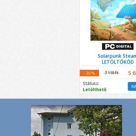
Solarpunk Stea
LETÖLTŐKÓD
5 6
−20 %
7 110 Ft
Státusz:
Ré
Letölthető