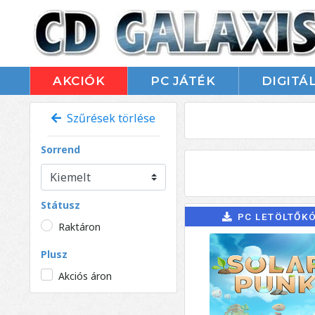
AKCIÓK
PC JÁTÉK
DIGITÁL
Szűrések törlése
Sorrend
Státusz
PC LETÖLTŐK
Raktáron
Plusz
Akciós áron