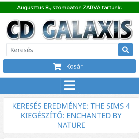
Augusztus 8., szombaton ZÁRVA tartunk.
Kosár
KERESÉS EREDMÉNYE: THE SIMS 4
KIEGÉSZÍTŐ: ENCHANTED BY
NATURE