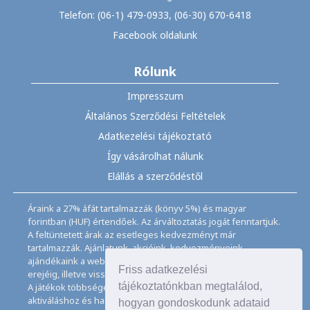
Telefon: (06-1) 479-0933, (06-30) 670-6418
Facebook oldalunk
Rólunk
Impresszum
Általános Szerződési Feltételek
Adatkezelési tájékoztató
Így vásárolhat nálunk
Elállás a szerződéstől
Áraink a 27% áfát tartalmazzák (könyv 5%) és magyar
forintban (HUF) értendőek. Az árváltoztatás jogát fenntartjuk.
A feltüntetett árak az esetleges kedvezményt már
tartalmazzák. Ajánlatunk, akcióink, kedvezményeink,
ajándékaink a webáruházban feltüntetett ideig, a készletek
Friss adatkezelési
erejéig, illetve visszavonásig érvényesek.
tájékoztatónkban megtalálod,
A játékok többségéhez angol nyelvismeret illetve az
aktiváláshoz és használathoz internet kapcsolat szükséges
hogyan gondoskodunk adataid