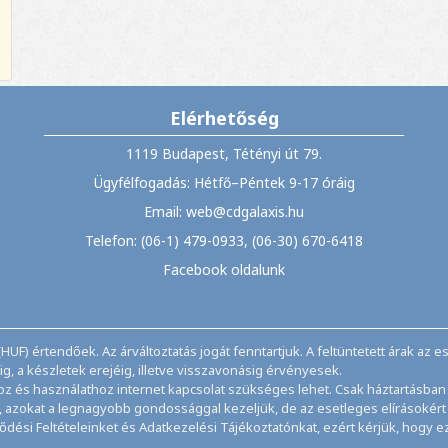
Elérhetőség
1119 Budapest, Tétényi út 79.
Ügyfélfogadás: Hétfő–Péntek 9-17 óráig
Email: web@cdgalaxis.hu
Telefon: (06-1) 479-0933, (06-30) 670-6418
Facebook oldalunk
HUF) értendőek. Az árváltoztatás jogát fenntartjuk. A feltüntetett árak az 
, a készletek erejéig, illetve visszavonásig érvényesek.
hoz és használathoz internet kapcsolat szükséges lehet. Csak háztartásba
k, azokat a legnagyobb gondossággal kezeljük, de az esetleges elírásokért 
ződési Feltételeinket és Adatkezelési Tájékoztatónkat, ezért kérjük, hogy