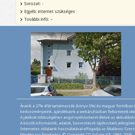
Sorozat: -
Egyéb: internet szükséges
További infó: –
Áraink a 27% áfát tartalmazzák (könyv 5%) és magyar forintban (
kedvezményeink, ajándékaink a webáruházban feltüntetett ideig
A játékok többségéhez angol nyelvismeret illetve az aktiválás
A közölt információk, adatok, besorolások tájékoztató jellegűe
Internetes oldalaink használatával elfogadja az Általános Szer
Minden jog fenntartva. © Copyright CD Galaxis Kft. 1997–2026