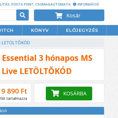
LÍTÁS, POSTA PONT, CSOMAGAUTOMATA
INFORMÁCIÓ
Kosár
WITCH
KÖNYV
ELŐJEGYZÉS
ive LETÖLTŐKÓD
Essential 3 hónapos MS
x Live LETÖLTŐKÓD
9 890 Ft
KOSÁRBA
áfát tartalmazza
áció