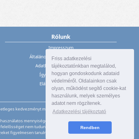
Rólunk
Impresszum
Általános Szerződési Feltételek
Friss adatkezelési
Adatkezelési tájékoztató
tájékoztatónkban megtalálod,
hogyan gondoskodunk adataid
Így vásárolhat nálunk
védelméről. Oldalainkon csak
Elállás a szerződéstől
olyan, működést segítő cookie-kat
használunk, melyek személyes
adatot nem rögzítenek.
esetleges kedvezményt már tartalmazzák. Ajánlatunk, akcióink,
Adatkezelési tájékoztató
n használatos mennyiségeket szolgálunk ki.
felelősséget nem tudunk vállalni.
Rendben
 ezeket figyelmesen tanulmányozza át.