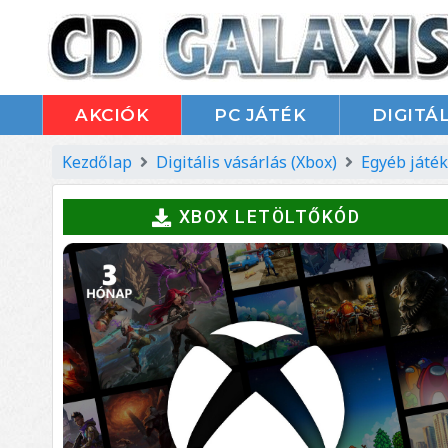
AKCIÓK
PC JÁTÉK
DIGITÁL
Kezdőlap
Digitális vásárlás (Xbox)
Egyéb játék
XBOX LETÖLTŐKÓD