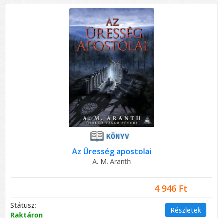
Az Üresség apostolai
A. M. Aranth
4 946 Ft
Státusz:
Részletek
Raktáron