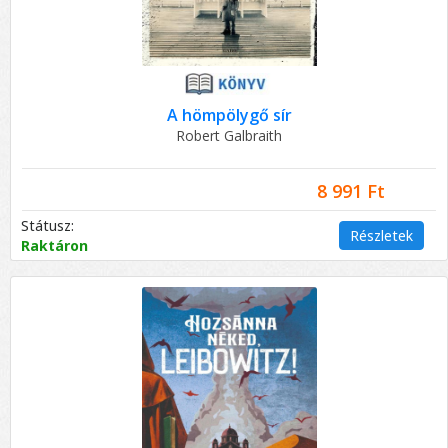
A hömpölygő sír
Robert Galbraith
8 991 Ft
Státusz:
Részletek
Raktáron