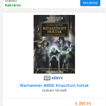
Státusz:
Részletek
Raktáron
Warhammer 40000: Kitaszított holtak
Graham McNeill
5 391 Ft