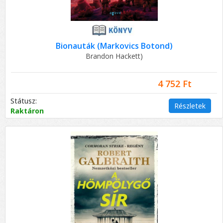
Bionauták (Markovics Botond)
Brandon Hackett)
4 752 Ft
Státusz:
Részletek
Raktáron