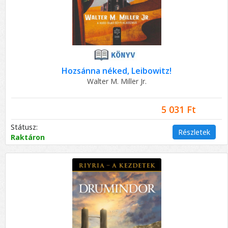
Hozsánna néked, Leibowitz!
Walter M. Miller Jr.
5 031 Ft
Státusz:
Részletek
Raktáron