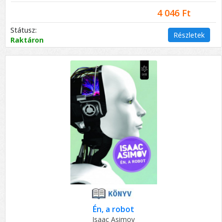
4 046 Ft
Státusz:
Részletek
Raktáron
Én, a robot
Isaac Asimov