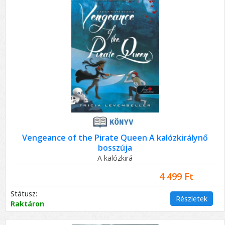
Vengeance of the Pirate Queen A kalózkirálynő
bosszúja
A kalózkirá
4 499 Ft
Státusz:
Részletek
Raktáron