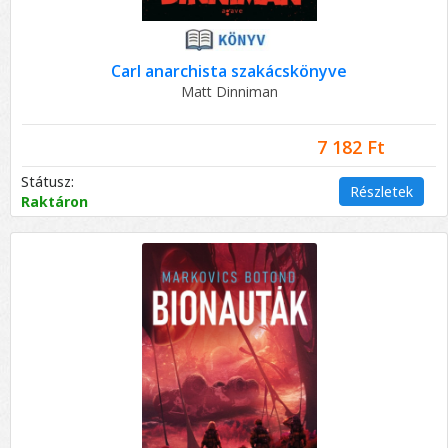
Carl anarchista szakácskönyve
Matt Dinniman
7 182 Ft
Státusz:
Részletek
Raktáron