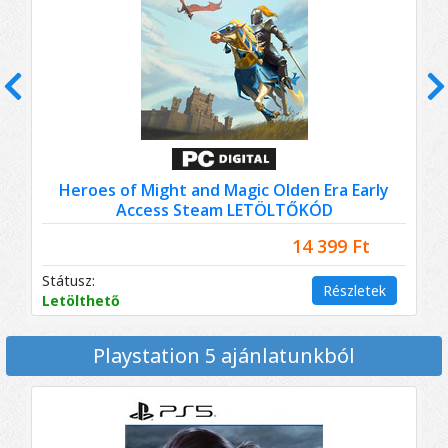
Előző
K
Heroes of Might and Magic Olden Era Early
Access Steam LETÖLTŐKÓD
14 399 Ft
Státusz:
S
Részletek
Letölthető
L
Playstation 5 ajánlatunkból