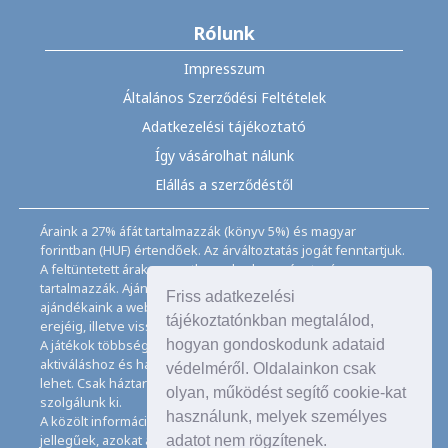
Rólunk
Impresszum
Általános Szerződési Feltételek
Adatkezelési tájékoztató
Így vásárolhat nálunk
Elállás a szerződéstől
Áraink a 27% áfát tartalmazzák (könyv 5%) és magyar
forintban (HUF) értendőek. Az árváltoztatás jogát fenntartjuk.
A feltüntetett árak az esetleges kedvezményt már
tartalmazzák. Ajánlatunk, akcióink, kedvezményeink,
Friss adatkezelési
ajándékaink a webáruházban feltüntetett ideig, a készletek
tájékoztatónkban megtalálod,
erejéig, illetve visszavonásig érvényesek.
hogyan gondoskodunk adataid
A játékok többségéhez angol nyelvismeret illetve az
aktiváláshoz és használathoz internet kapcsolat szükséges
védelméről. Oldalainkon csak
lehet. Csak háztartásban használatos mennyiségeket
olyan, működést segítő cookie-kat
szolgálunk ki.
használunk, melyek személyes
A közölt információk, adatok, besorolások tájékoztató
jellegűek, azokat a legnagyobb gondossággal kezeljük, de
adatot nem rögzítenek.