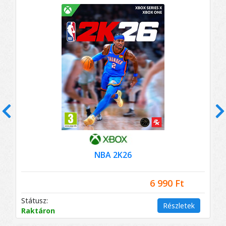
Előző
K
NBA 2K26
F
6 990 Ft
Státusz:
S
Részletek
Raktáron
R