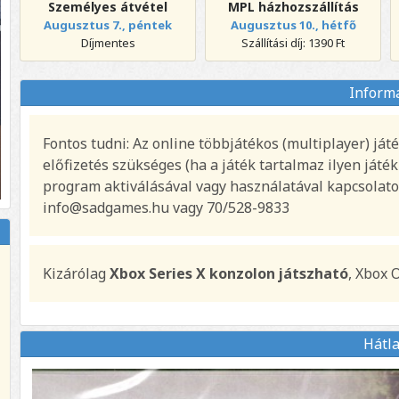
Személyes átvétel
MPL házhozszállítás
Augusztus 7., péntek
Augusztus 10., hétfő
Díjmentes
Szállítási díj: 1390 Ft
Inform
Fontos tudni: Az online többjátékos (multiplayer) j
előfizetés szükséges (ha a játék tartalmaz ilyen játé
program aktiválásával vagy használatával kapcsolato
info@sadgames.hu vagy 70/528-9833
Kizárólag
Xbox Series X konzolon játszható
, Xbox 
Hátl