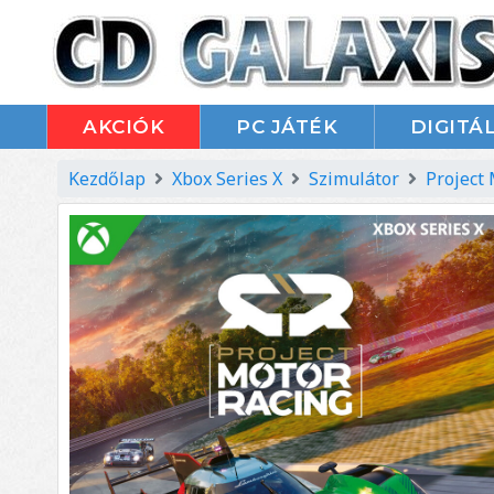
AKCIÓK
PC JÁTÉK
DIGITÁL
Kezdőlap
Xbox Series X
Szimulátor
Project 