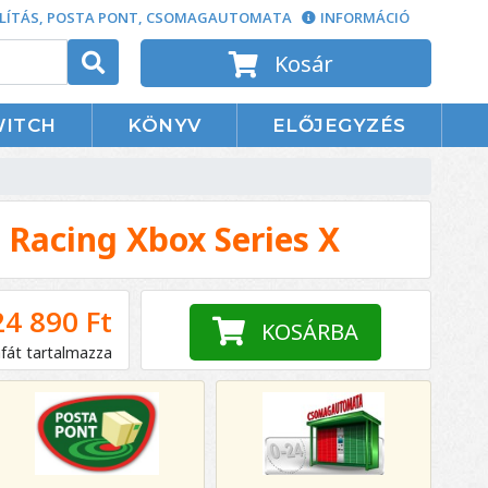
LÍTÁS, POSTA PONT, CSOMAGAUTOMATA
INFORMÁCIÓ
Kosár
WITCH
KÖNYV
ELŐJEGYZÉS
 Racing Xbox Series X
24 890 Ft
KOSÁRBA
áfát tartalmazza