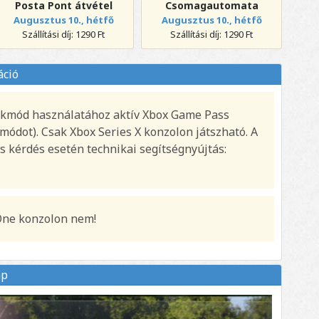
Posta Pont átvétel
Csomagautomata
Augusztus 10., hétfő
Augusztus 10., hétfő
Szállítási díj: 1290 Ft
Szállítási díj: 1290 Ft
áció
átékmód használatához aktív Xbox Game Pass
kmódot). Csak Xbox Series X konzolon játszható. A
s kérdés esetén technikai segítségnyújtás:
One konzolon nem!
ap