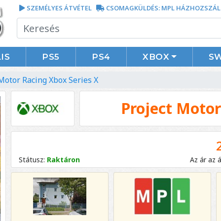
SZEMÉLYES ÁTVÉTEL
CSOMAGKÜLDÉS: MPL HÁZHOZSZÁL
IS
PS5
PS4
XBOX
S
Motor Racing Xbox Series X
Project Motor
Státusz:
Raktáron
Az ár az 