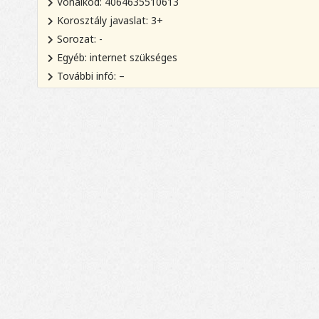
Vonalkód: 4064635510613
Korosztály javaslat: 3+
Sorozat: -
Egyéb: internet szükséges
További infó: –