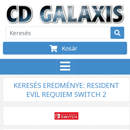
Kosár
KERESÉS EREDMÉNYE: RESIDENT
EVIL REQUIEM SWITCH 2