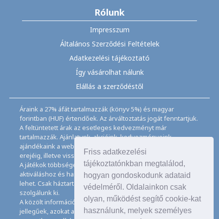
Rólunk
Impresszum
Általános Szerződési Feltételek
Adatkezelési tájékoztató
Így vásárolhat nálunk
Elállás a szerződéstől
Áraink a 27% áfát tartalmazzák (könyv 5%) és magyar
forintban (HUF) értendőek. Az árváltoztatás jogát fenntartjuk.
A feltüntetett árak az esetleges kedvezményt már
tartalmazzák. Ajánlatunk, akcióink, kedvezményeink,
ajándékaink a webáruházban feltüntetett ideig, a készletek
Friss adatkezelési
erejéig, illetve visszavonásig érvényesek.
tájékoztatónkban megtalálod,
A játékok többségéhez angol nyelvismeret illetve az
aktiváláshoz és használathoz internet kapcsolat szükséges
hogyan gondoskodunk adataid
lehet. Csak háztartásban használatos mennyiségeket
védelméről. Oldalainkon csak
szolgálunk ki.
olyan, működést segítő cookie-kat
A közölt információk, adatok, besorolások tájékoztató
használunk, melyek személyes
jellegűek, azokat a legnagyobb gondossággal kezeljük, de