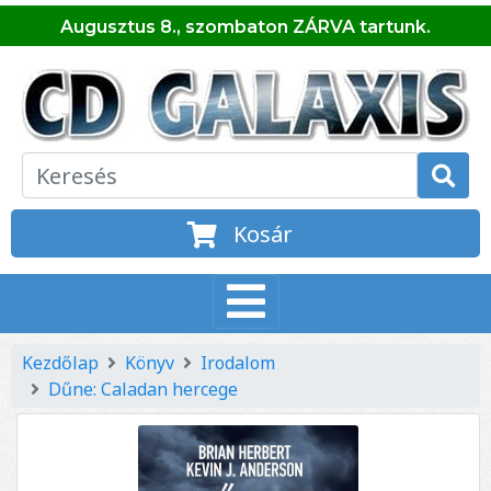
Augusztus 8., szombaton ZÁRVA tartunk.
Kosár
Kezdőlap
Könyv
Irodalom
Dűne: Caladan hercege