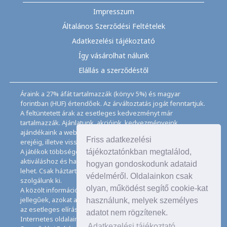
Impresszum
Általános Szerződési Feltételek
Adatkezelési tájékoztató
Így vásárolhat nálunk
Elállás a szerződéstől
Áraink a 27% áfát tartalmazzák (könyv 5%) és magyar
forintban (HUF) értendőek. Az árváltoztatás jogát fenntartjuk.
A feltüntetett árak az esetleges kedvezményt már
tartalmazzák. Ajánlatunk, akcióink, kedvezményeink,
ajándékaink a webáruházban feltüntetett ideig, a készletek
Friss adatkezelési
erejéig, illetve visszavonásig érvényesek.
A játékok többségéhez angol nyelvismeret illetve az
tájékoztatónkban megtalálod,
aktiváláshoz és használathoz internet kapcsolat szükséges
hogyan gondoskodunk adataid
lehet. Csak háztartásban használatos mennyiségeket
védelméről. Oldalainkon csak
szolgálunk ki.
olyan, működést segítő cookie-kat
A közölt információk, adatok, besorolások tájékoztató
jellegűek, azokat a legnagyobb gondossággal kezeljük, de
használunk, melyek személyes
az esetleges elírásokért felelősséget nem tudunk vállalni.
adatot nem rögzítenek.
Internetes oldalaink használatával elfogadja az Általános
Adatkezelési tájékoztató