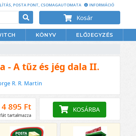
LÍTÁS, POSTA PONT, CSOMAGAUTOMATA
INFORMÁCIÓ
Kosár
WITCH
KÖNYV
ELŐJEGYZÉS
 - A tűz és jég dala II.
rge R. R. Martin
4 895 Ft
KOSÁRBA
áfát tartalmazza