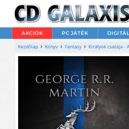
AKCIÓK
PC JÁTÉK
DIGITÁL
Kezdőlap
Könyv
Fantasy
Királyok csatája - A