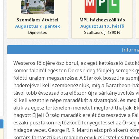
Személyes átvétel
MPL házhozszállítás
Augusztus 7., péntek
Augusztus 10., hétfő
Díjmentes
Szállítási díj: 1390 Ft
Inform
Westeros földjére ősz borul, az eget kettészelő üstö
komor falaitól egészen Deres rideg földjéig seregek g
fölötti uralom megszerzése. A Starkok bosszúra szom
haderejével kell szembenézniük, míg a Baratheon-házba
távol több évszázad óta először újra sárkányüvöltés 
ki kell vezetnie népe maradékát a sivatagból, és meg 
akik az egész történelem menetét megfordíthatják. Ek
hagyott Éjjeli Őrség maradék erejét összeszedve a Fa
északi pusztákon rejtőzködő fenyegetéssel az Őrség if
hidegbe vezet. George R. R. Martin elsöprő sikerű kön
kortárs fantasztikus irodalom egyik csúcsteljesítmény