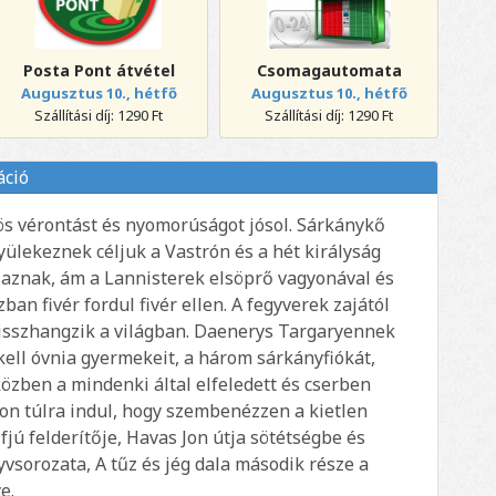
Posta Pont átvétel
Csomagautomata
Augusztus 10., hétfő
Augusztus 10., hétfő
Szállítási díj: 1290 Ft
Szállítási díj: 1290 Ft
áció
kös vérontást és nyomorúságot jósol. Sárkánykő
yülekeznek céljuk a Vastrón és a hét királyság
jaznak, ám a Lannisterek elsöprő vagyonával és
n fivér fordul fivér ellen. A fegyverek zajától
visszhangzik a világban. Daenerys Targaryennek
kell óvnia gyermekeit, a három sárkányfiókát,
özben a mindenki által elfeledett és cserben
lon túlra indul, hogy szembenézzen a kietlen
jú felderítője, Havas Jon útja sötétségbe és
yvsorozata, A tűz és jég dala második része a
e.