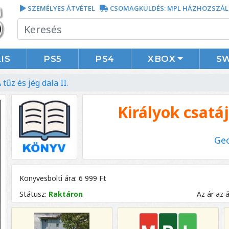
SZEMÉLYES ÁTVÉTEL
CSOMAGKÜLDÉS: MPL HÁZHOZSZÁL
IS
PS5
PS4
XBOX
S
 tűz és jég dala II.
Királyok csatája
Geo
Könyvesbolti ára: 6 999 Ft
Státusz:
Raktáron
Az ár az 