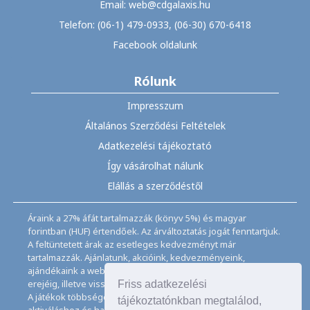
Email: web@cdgalaxis.hu
Telefon: (06-1) 479-0933, (06-30) 670-6418
Facebook oldalunk
Rólunk
Impresszum
Általános Szerződési Feltételek
Adatkezelési tájékoztató
Így vásárolhat nálunk
Elállás a szerződéstől
Áraink a 27% áfát tartalmazzák (könyv 5%) és magyar
forintban (HUF) értendőek. Az árváltoztatás jogát fenntartjuk.
A feltüntetett árak az esetleges kedvezményt már
tartalmazzák. Ajánlatunk, akcióink, kedvezményeink,
ajándékaink a webáruházban feltüntetett ideig, a készletek
erejéig, illetve visszavonásig érvényesek.
Friss adatkezelési
A játékok többségéhez angol nyelvismeret illetve az
tájékoztatónkban megtalálod,