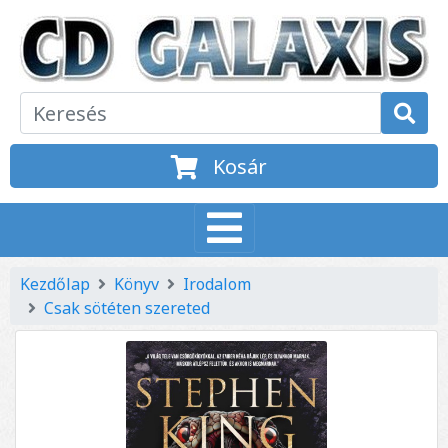
Kosár
Kezdőlap
Könyv
Irodalom
Csak sötéten szereted