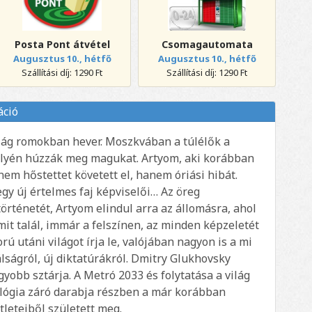
Posta Pont átvétel
Csomagautomata
Augusztus 10., hétfő
Augusztus 10., hétfő
Szállítási díj: 1290 Ft
Szállítási díj: 1290 Ft
áció
ilág romokban hever. Moszkvában a túlélők a
lyén húzzák meg magukat. Artyom, aki korábban
nem hőstettet követett el, hanem óriási hibát.
y új értelmes faj képviselői… Az öreg
örténetét, Artyom elindul arra az állomásra, ahol
amit talál, immár a felszínen, az minden képzeletét
 utáni világot írja le, valójában nagyon is a mi
lságról, új diktatúrákról. Dmitry Glukhovsky
yobb sztárja. A Metró 2033 és folytatása a világ
rilógia záró darabja részben a már korábban
tleteiből született meg.