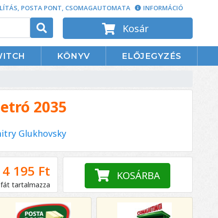
LÍTÁS, POSTA PONT, CSOMAGAUTOMATA
INFORMÁCIÓ
Kosár
WITCH
KÖNYV
ELŐJEGYZÉS
etró 2035
itry Glukhovsky
4 195 Ft
KOSÁRBA
áfát tartalmazza