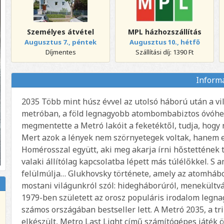
Személyes átvétel
MPL házhozszállítás
Augusztus 7., péntek
Augusztus 10., hétfő
Díjmentes
Szállítási díj: 1390 Ft
Inform
2035 Több mint húsz évvel az utolsó háború után a v
metróban, a föld legnagyobb atombombabiztos óvóhe
megmentette a Metró lakóit a feketéktől, tudja, hogy 
Mert azok a lények nem szörnyetegek voltak, hanem eg
Homérosszal együtt, aki meg akarja írni hőstettének t
valaki állítólag kapcsolatba lépett más túlélőkkel. S 
felülmúlja… Glukhovsky története, amely az atomháború
mostani világunkról szól: hidegháborúról, menekültvá
1979-ben született az orosz populáris irodalom legnag
számos országában bestseller lett. A Metró 2035, a t
elkészült, Metro Last Light című számítógépes játék ö