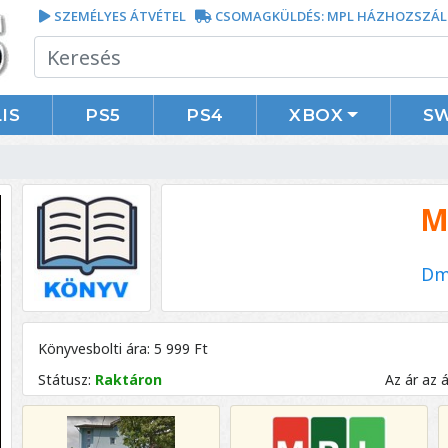
SZEMÉLYES ÁTVÉTEL
CSOMAGKÜLDÉS: MPL HÁZHOZSZÁL
IS
PS5
PS4
XBOX
S
M
Dm
Könyvesbolti ára: 5 999 Ft
Státusz:
Raktáron
Az ár az 