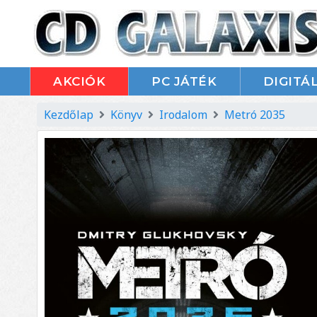
AKCIÓK
PC JÁTÉK
DIGITÁL
Kezdőlap
Könyv
Irodalom
Metró 2035