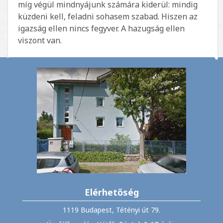
míg végül mindnyájunk számára kiderül: mindig
küzdeni kell, feladni sohasem szabad. Hiszen az
igazság ellen nincs fegyver. A hazugság ellen
viszont van.
Elérhetőség
1119 Budapest, Tétényi út 79.