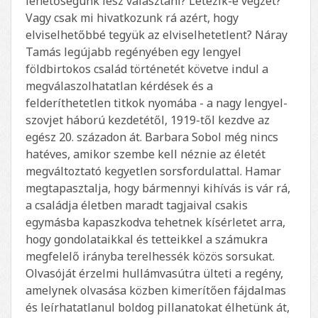
lehetőségünk lesz választani? Létezik-e végzet?
Vagy csak mi hivatkozunk rá azért, hogy
elviselhetőbbé tegyük az elviselhetetlent? Náray
Tamás legújabb regényében egy lengyel
földbirtokos család történetét követve indul a
megválaszolhatatlan kérdések és a
felderíthetetlen titkok nyomába - a nagy lengyel-
szovjet háború kezdetétől, 1919-től kezdve az
egész 20. századon át. Barbara Sobol még nincs
hatéves, amikor szembe kell néznie az életét
megváltoztató kegyetlen sorsfordulattal. Hamar
megtapasztalja, hogy bármennyi kihívás is vár rá,
a családja életben maradt tagjaival csakis
egymásba kapaszkodva tehetnek kísérletet arra,
hogy gondolataikkal és tetteikkel a számukra
megfelelő irányba terelhessék közös sorsukat.
Olvasóját érzelmi hullámvasútra ülteti a regény,
amelynek olvasása közben kimerítően fájdalmas
és leírhatatlanul boldog pillanatokat élhetünk át,