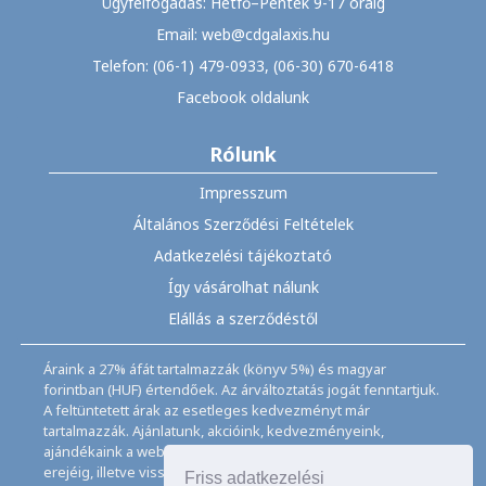
Ügyfélfogadás: Hétfő–Péntek 9-17 óráig
Email: web@cdgalaxis.hu
Telefon: (06-1) 479-0933, (06-30) 670-6418
Facebook oldalunk
Rólunk
Impresszum
Általános Szerződési Feltételek
Adatkezelési tájékoztató
Így vásárolhat nálunk
Elállás a szerződéstől
Áraink a 27% áfát tartalmazzák (könyv 5%) és magyar
forintban (HUF) értendőek. Az árváltoztatás jogát fenntartjuk.
A feltüntetett árak az esetleges kedvezményt már
tartalmazzák. Ajánlatunk, akcióink, kedvezményeink,
ajándékaink a webáruházban feltüntetett ideig, a készletek
erejéig, illetve visszavonásig érvényesek.
Friss adatkezelési