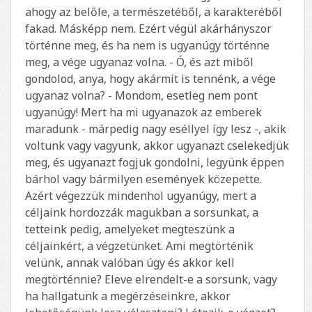
ahogy az belőle, a természetéből, a karakteréből
fakad. Másképp nem. Ezért végül akárhányszor
történne meg, és ha nem is ugyanúgy történne
meg, a vége ugyanaz volna. - Ó, és azt miből
gondolod, anya, hogy akármit is tennénk, a vége
ugyanaz volna? - Mondom, esetleg nem pont
ugyanúgy! Mert ha mi ugyanazok az emberek
maradunk - márpedig nagy eséllyel így lesz -, akik
voltunk vagy vagyunk, akkor ugyanazt cselekedjük
meg, és ugyanazt fogjuk gondolni, legyünk éppen
bárhol vagy bármilyen események közepette.
Azért végezzük mindenhol ugyanúgy, mert a
céljaink hordozzák magukban a sorsunkat, a
tetteink pedig, amelyeket megteszünk a
céljainkért, a végzetünket. Ami megtörténik
velünk, annak valóban úgy és akkor kell
megtörténnie? Eleve elrendelt-e a sorsunk, vagy
ha hallgatunk a megérzéseinkre, akkor