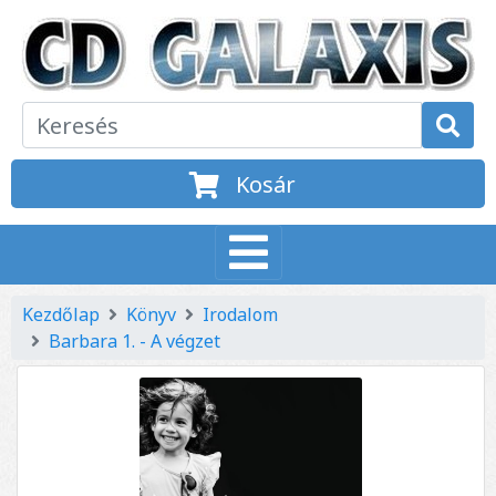
Kosár
Kezdőlap
Könyv
Irodalom
Barbara 1. - A végzet