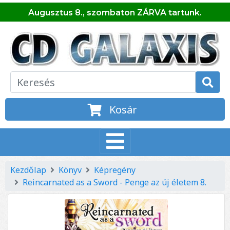
Augusztus 8., szombaton ZÁRVA tartunk.
Kosár
Kezdőlap
Könyv
Képregény
Reincarnated as a Sword - Penge az új életem 8.