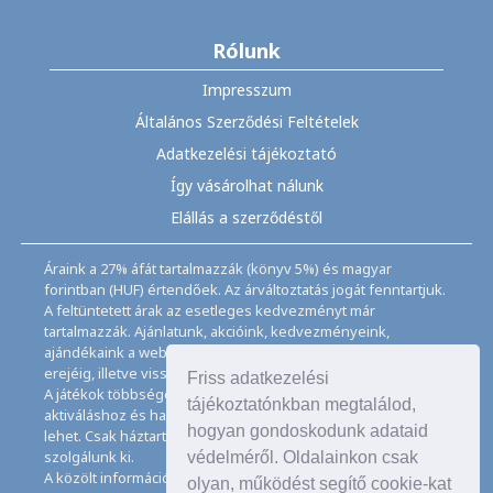
Rólunk
Impresszum
Általános Szerződési Feltételek
Adatkezelési tájékoztató
Így vásárolhat nálunk
Elállás a szerződéstől
Áraink a 27% áfát tartalmazzák (könyv 5%) és magyar
forintban (HUF) értendőek. Az árváltoztatás jogát fenntartjuk.
A feltüntetett árak az esetleges kedvezményt már
tartalmazzák. Ajánlatunk, akcióink, kedvezményeink,
ajándékaink a webáruházban feltüntetett ideig, a készletek
erejéig, illetve visszavonásig érvényesek.
Friss adatkezelési
A játékok többségéhez angol nyelvismeret illetve az
tájékoztatónkban megtalálod,
aktiváláshoz és használathoz internet kapcsolat szükséges
hogyan gondoskodunk adataid
lehet. Csak háztartásban használatos mennyiségeket
szolgálunk ki.
védelméről. Oldalainkon csak
A közölt információk, adatok, besorolások tájékoztató
olyan, működést segítő cookie-kat