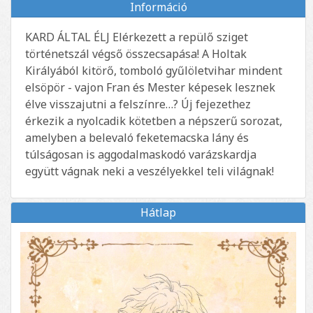
Információ
KARD ÁLTAL ÉLJ Elérkezett a repülő sziget
történetszál végső összecsapása! A Holtak
Királyából kitörő, tomboló gyűlöletvihar mindent
elsöpör - vajon Fran és Mester képesek lesznek
élve visszajutni a felszínre…? Új fejezethez
érkezik a nyolcadik kötetben a népszerű sorozat,
amelyben a belevaló feketemacska lány és
túlságosan is aggodalmaskodó varázskardja
együtt vágnak neki a veszélyekkel teli világnak!
Hátlap