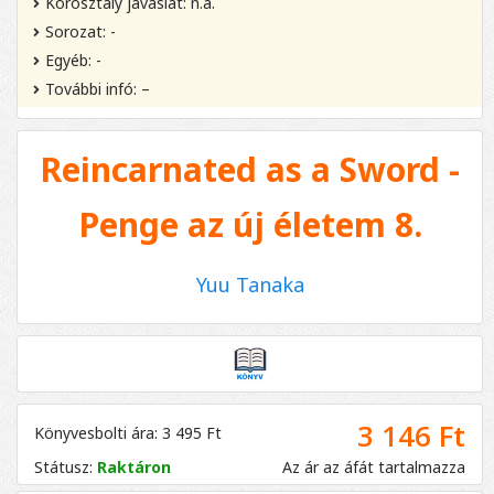
Korosztály javaslat: n.a.
Sorozat: -
Egyéb: -
További infó: –
Reincarnated as a Sword -
Penge az új életem 8.
Yuu Tanaka
3 146 Ft
Könyvesbolti ára: 3 495 Ft
Státusz:
Raktáron
Az ár az áfát tartalmazza