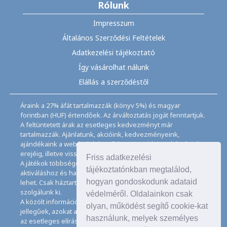
Rólunk
Impresszum
Általános Szerződési Feltételek
Adatkezelési tájékoztató
Így vásárolhat nálunk
Elállás a szerződéstől
Áraink a 27% áfát tartalmazzák (könyv 5%) és magyar
forintban (HUF) értendőek. Az árváltoztatás jogát fenntartjuk.
A feltüntetett árak az esetleges kedvezményt már
tartalmazzák. Ajánlatunk, akcióink, kedvezményeink,
ajándékaink a webáruházban feltüntetett ideig, a készletek
erejéig, illetve visszavonásig érvényesek.
Friss adatkezelési
A játékok többségéhez angol nyelvismeret illetve az
tájékoztatónkban megtalálod,
aktiváláshoz és használathoz internet kapcsolat szükséges
hogyan gondoskodunk adataid
lehet. Csak háztartásban használatos mennyiségeket
szolgálunk ki.
védelméről. Oldalainkon csak
A közölt információk, adatok, besorolások tájékoztató
olyan, működést segítő cookie-kat
jellegűek, azokat a legnagyobb gondossággal kezeljük, de
használunk, melyek személyes
az esetleges elírásokért felelősséget nem tudunk vállalni.