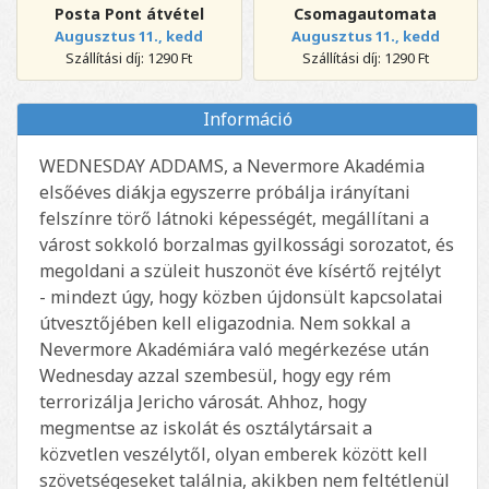
Posta Pont átvétel
Csomagautomata
Augusztus 11., kedd
Augusztus 11., kedd
Szállítási díj: 1290 Ft
Szállítási díj: 1290 Ft
Információ
WEDNESDAY ADDAMS, a Nevermore Akadémia
elsőéves diákja egyszerre próbálja irányítani
felszínre törő látnoki képességét, megállítani a
várost sokkoló borzalmas gyilkossági sorozatot, és
megoldani a szüleit huszonöt éve kísértő rejtélyt
- mindezt úgy, hogy közben újdonsült kapcsolatai
útvesztőjében kell eligazodnia. Nem sokkal a
Nevermore Akadémiára való megérkezése után
Wednesday azzal szembesül, hogy egy rém
terrorizálja Jericho városát. Ahhoz, hogy
megmentse az iskolát és osztálytársait a
közvetlen veszélytől, olyan emberek között kell
szövetségeseket találnia, akikben nem feltétlenül