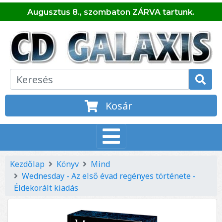
Augusztus 8., szombaton ZÁRVA tartunk.
Kosár
Kezdőlap
Könyv
Mind
Wednesday - Az első évad regényes története -
Éldekorált kiadás