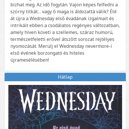
bízhat meg. Az idő fogytán. Vajon képes felfedni a
szörny titkát… vagy ő maga is áldozattá válik? Éld
át újra a Wednesday első évadának izgalmait és
intrikáit ebben a csodálatos regényes változatban,
amely híven követi a szellemes, száraz humorú,
természetfeletti erővel átszőtt sorozat rejtélyes
nyomozását. Merülj el Wednesday nevermore-i
első évének borzongató és hiteles
újramesélésében!
Hátlap