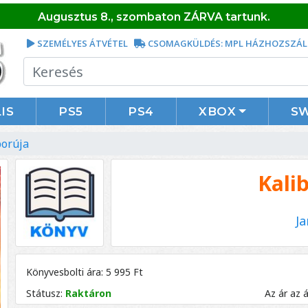
Augusztus 8., szombaton ZÁRVA tartunk.
SZEMÉLYES ÁTVÉTEL
CSOMAGKÜLDÉS: MPL HÁZHOZSZÁL
IS
PS5
PS4
XBOX
S
borúja
Kali
Ja
Könyvesbolti ára: 5 995 Ft
Státusz:
Raktáron
Az ár az 