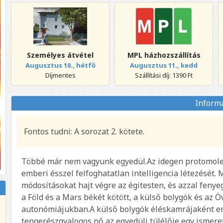
Személyes átvétel
MPL házhozszállítás
Augusztus 10., hétfő
Augusztus 11., kedd
Díjmentes
Szállítási díj: 1390 Ft
Inform
Fontos tudni: A sorozat 2. kötete.
Többé már nem vagyunk egyedül.Az idegen protomolek
emberi ésszel felfoghatatlan intelligencia létezését. 
módosításokat hajt végre az égitesten, és azzal feny
a Föld és a Mars békét kötött, a külső bolygók és az
autonómiájukban.A külső bolygók éléskamrájaként e
tengerészgyalogos nő az egyedüli túlélője egy ismer