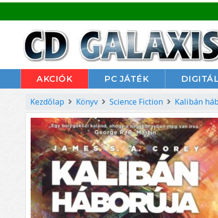
AKCIÓK
PC JÁTÉK
DIGITÁL
Kezdőlap
Könyv
Science Fiction
Kalibán há