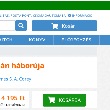
LÍTÁS, POSTA PONT, CSOMAGAUTOMATA
INFORMÁCIÓ
Kosár
WITCH
KÖNYV
ELŐJEGYZÉS
bán háborúja
mes S. A. Corey
4 195 Ft
KOSÁRBA
áfát tartalmazza