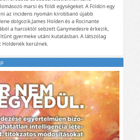
lomásozó marsi és földi egységeket. A Földön egy
ni az incidens nyomán kirobbanó újabb
ene dolgozik.James Holden és a Rocinante
ból a harcoktól sebzett Ganymedesre érkezik,
eltűnt gyermeke utáni kutatásban. A látszólag
t Holdenék kerülnek.
ap