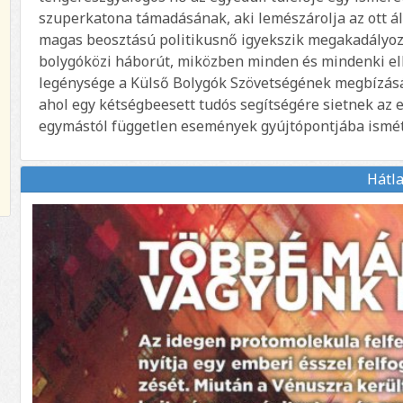
szuperkatona támadásának, aki lemészárolja az ott ál
magas beosztású politikusnő igyekszik megakadályoz
bolygóközi háborút, miközben minden és mindenki ell
legénysége a Külső Bolygók Szövetségének megbízásá
ahol egy kétségbeesett tudós segítségére sietnek az 
egymástól független események gyújtópontjába ismé
Hátl