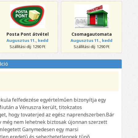
Posta Pont átvétel
Csomagautomata
Augusztus 11., kedd
Augusztus 11., kedd
Szállítási díj: 1290 Ft
Szállítási díj: 1290 Ft
áció
ula felfedezése egyértelműen bizonyítja egy
Miután a Vénuszra került, titokzatos
eget, hogy tovaterjed az egész naprendszerben.Bár
 Öv még nem lehetnek biztosak újonnan szerzett
mlegetett Ganymedesen egy marsi
etlen eredetű és sebezhetetlennek tűnő