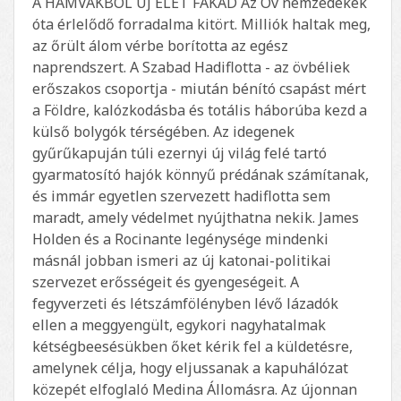
A HAMVAKBÓL ÚJ ÉLET FAKAD Az Öv nemzedékek
óta érlelődő forradalma kitört. Milliók haltak meg,
az őrült álom vérbe borította az egész
naprendszert. A Szabad Hadiflotta - az övbéliek
erőszakos csoportja - miután bénító csapást mért
a Földre, kalózkodásba és totális háborúba kezd a
külső bolygók térségében. Az idegenek
gyűrűkapuján túli ezernyi új világ felé tartó
gyarmatosító hajók könnyű prédának számítanak,
és immár egyetlen szervezett hadiflotta sem
maradt, amely védelmet nyújthatna nekik. James
Holden és a Rocinante legénysége mindenki
másnál jobban ismeri az új katonai-politikai
szervezet erősségeit és gyengeségeit. A
fegyverzeti és létszámfölényben lévő lázadók
ellen a meggyengült, egykori nagyhatalmak
kétségbeesésükben őket kérik fel a küldetésre,
amelynek célja, hogy eljussanak a kapuhálózat
közepét elfoglaló Medina Állomásra. Az újonnan