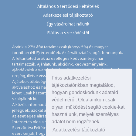
Általános Szerződési Feltételek
Adatkezelési tájékoztató
Így vásárolhat nálunk
Elállás a szerződéstől
Áraink a 27% áfát tartalmazzák (könyv 5%) és magyar
forintban (HUF) értendőek. Az árváltoztatás jogát fenntartjuk.
A feltüntetett árak az esetleges kedvezményt már
tartalmazzák. Ajánlatunk, akcióink, kedvezményeink,
ajándékaink a webáruházban feltüntetett ideig, a készletek
erejéig, illetve visszavonásig érvényesek.
Friss adatkezelési
A játékok többségéhez angol nyelvismeret illetve az
tájékoztatónkban megtalálod,
aktiváláshoz és használathoz internet kapcsolat szükséges
hogyan gondoskodunk adataid
lehet. Csak háztartásban használatos mennyiségeket
szolgálunk ki.
védelméről. Oldalainkon csak
A közölt információk, adatok, besorolások tájékoztató
olyan, működést segítő cookie-kat
jellegűek, azokat a legnagyobb gondossággal kezeljük, de
használunk, melyek személyes
az esetleges elírásokért felelősséget nem tudunk vállalni.
adatot nem rögzítenek.
Internetes oldalaink használatával elfogadja az Általános
Szerződési Feltételeinket és Adatkezelési Tájékoztatónkat,
Adatkezelési tájékoztató
ezért kérjük, hogy ezeket figyelmesen tanulmányozza át.