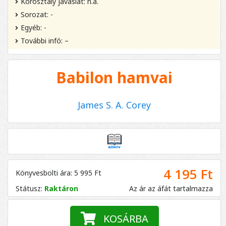
Korosztály javaslat: n.a.
Sorozat: -
Egyéb: -
További infó: –
Babilon hamvai
James S. A. Corey
4 195 Ft
Könyvesbolti ára: 5 995 Ft
Státusz:
Raktáron
Az ár az áfát tartalmazza
KOSÁRBA