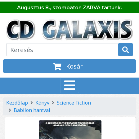
Augusztus 8., szombaton ZÁRVA tartunk.
Kosár
Kezdőlap
Könyv
Science Fiction
Babilon hamvai