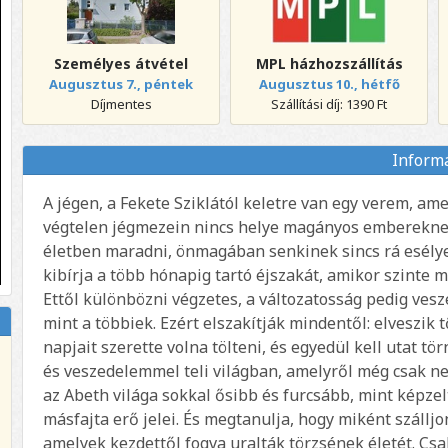
Személyes átvétel
MPL házhozszállítás
Augusztus 7., péntek
Augusztus 10., hétfő
Díjmentes
Szállítási díj: 1390 Ft
Inform
A jégen, a Fekete Sziklától keletre van egy verem, ame
végtelen jégmezein nincs helye magányos embereknek
életben maradni, önmagában senkinek sincs rá esélye.
kibírja a több hónapig tartó éjszakát, amikor szinte m
Ettől különbözni végzetes, a változatosság pedig ve
mint a többiek. Ezért elszakítják mindentől: elveszik tő
napjait szerette volna tölteni, és egyedül kell utat tö
és veszedelemmel teli világban, amelyről még csak nem
az Abeth világa sokkal ősibb és furcsább, mint képze
másfajta erő jelei. És megtanulja, hogy miként szállj
amelyek kezdettől fogva uralták törzsének életét. Cs