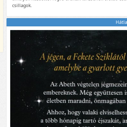
csillagok.
Hátl