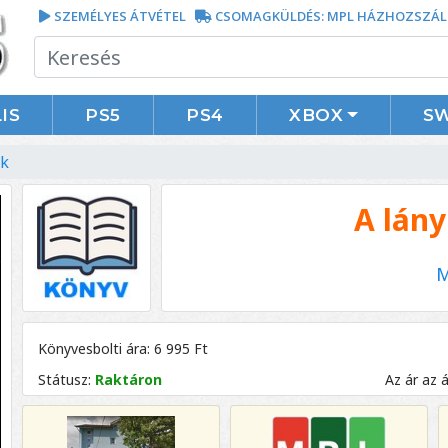
SZEMÉLYES ÁTVÉTEL
CSOMAGKÜLDÉS: MPL HÁZHOZSZÁL
IS
PS5
PS4
XBOX
S
ok
A lány
M
Könyvesbolti ára: 6 995 Ft
Státusz:
Raktáron
Az ár az 