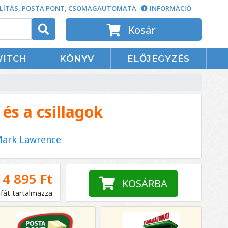
LÍTÁS, POSTA PONT, CSOMAGAUTOMATA
INFORMÁCIÓ
Kosár
WITCH
KÖNYV
ELŐJEGYZÉS
 és a csillagok
ark Lawrence
4 895 Ft
KOSÁRBA
áfát tartalmazza