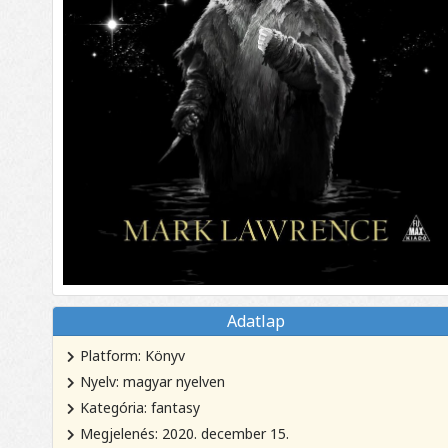
Adatlap
Platform: Könyv
Nyelv: magyar nyelven
Kategória: fantasy
Megjelenés: 2020. december 15.