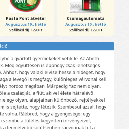
Posta Pont átvétel
Csomagautomata
Augusztus 10., hétfő
Augusztus 10., hétfő
Szállítási díj: 1290 Ft
Szállítási díj: 1290 Ft
áció
lybe a gyarlott gyermekeket vetik le. Az Abeth
. Még együttesen is épphogy csak lehetséges
 Ahhoz, hogy valaki elviselhesse a hideget, hogy
aga a levegő is megfagy, különleges vérvonal kell.
szélyt hordoz magában. Márpedig Yaz nem olyan,
le a családját, a fiút, akivel élete hátralévő
rnie egy olyan, alapjaiban különböző, rejtélyekkel
 is sejtette, hogy létezik. Szembesül azzal, hogy
lte volna. Ráébred, hogy a gyengeségei egy
on szembe a túlélés kegyetlen törvényeivel,
ak a legmélyebb sötétségben ragyognak fel a