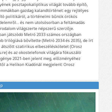
yének posztapokaliptikus világát tovább építő,
mmákban gazdag kalandtörténet: egy rejtélyes
tó politikáról, a történelmi bűnök örökös
küzdelemről… és nem utolsósorban a feltámadás
irodalom világszerte népszerű szerzője.
ban játszódó Metró 2033 számos országban
b trilógiává bővítette (Metró 2034 és 2035), de írt
 átszőtt szatirikus elbeszéléskötetet (Orosz
.re) és az okostelefonok világára fókuszáló
regénye 2021-ben jelent meg, előzményéhez
ől a Helikon Kiadónál megjelent: Orosz
ap