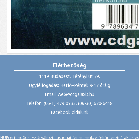
Elérhetőség
1119 Budapest, Tétényi út 79.
Ügyfélfogadás: Hétfő–Péntek 9-17 óráig
Email: web@cdgalaxis.hu
Telefon: (06-1) 479-0933, (06-30) 670-6418
Facebook oldalunk
HUF) értendőek. Az árváltoztatás jogát fenntartjuk. A feltüntetett árak az 