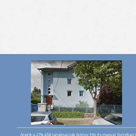
Áraink a 27% áfát tartalmazzák (könyv 5%) és magyar forintban (