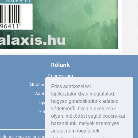
Rólunk
Impresszum
Általános Szerződési Feltételek
Friss adatkezelési
Adatkezelési tájékoztató
tájékoztatónkban megtalálod,
hogyan gondoskodunk adataid
Így vásárolhat nálunk
védelméről. Oldalainkon csak
Elállás a szerződéstől
olyan, működést segítő cookie-kat
használunk, melyek személyes
adatot nem rögzítenek.
esetleges kedvezményt már tartalmazzák. Ajánlatunk, akcióink,