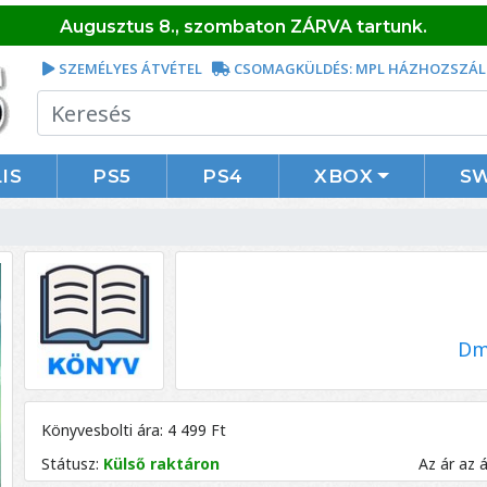
Augusztus 8., szombaton ZÁRVA tartunk.
SZEMÉLYES ÁTVÉTEL
CSOMAGKÜLDÉS: MPL HÁZHOZSZÁL
IS
PS5
PS4
XBOX
S
Dm
Könyvesbolti ára: 4 499 Ft
Státusz:
Külső raktáron
Az ár az 