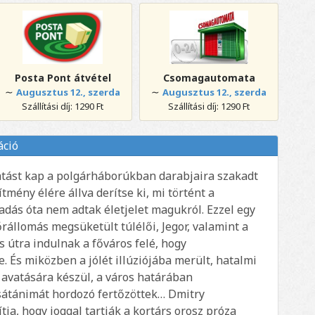
Posta Pont átvétel
Csomagautomata
∼
∼
Augusztus 12., szerda
Augusztus 12., szerda
Szállítási díj: 1290 Ft
Szállítási díj: 1290 Ft
áció
ízatást kap a polgárháborúkban darabjaira szakadt
mény élére állva derítse ki, mi történt a
zadás óta nem adtak életjelet magukról. Ezzel egy
őrállomás megsüketült túlélői, Jegor, valamint a
 útra indulnak a főváros felé, hogy
 És miközben a jólét illúziójába merült, hatalmi
 avatására készül, a város határában
ő sátánimát hordozó fertőzöttek… Dmitry
ja, hogy joggal tartják a kortárs orosz próza