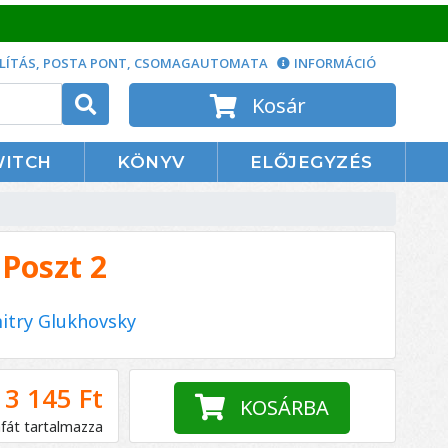
LÍTÁS, POSTA PONT, CSOMAGAUTOMATA
INFORMÁCIÓ
Kosár
WITCH
KÖNYV
ELŐJEGYZÉS
Poszt 2
itry Glukhovsky
3 145 Ft
KOSÁRBA
áfát tartalmazza