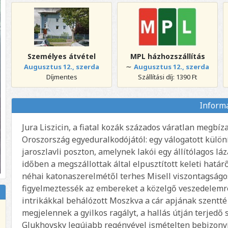
Személyes átvétel
MPL házhozszállítás
∼
Augusztus 12., szerda
Augusztus 12., szerda
Díjmentes
Szállítási díj: 1390 Ft
Inform
Jura Liszicin, a fiatal kozák százados váratlan megb
Oroszország egyeduralkodójától: egy válogatott különít
jaroszlavli poszton, amelynek lakói egy állítólagos lá
időben a megszállottak által elpusztított keleti határ
néhai katonaszerelmétől terhes Misell viszontagságos
figyelmeztessék az embereket a közelgő veszedelemre.
intrikákkal behálózott Moszkva a cár apjának szentté
megjelennek a gyilkos ragályt, a hallás útján terjed
Glukhovsky legújabb regényével ismételten bebizonyít