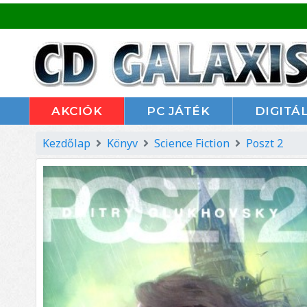
AKCIÓK
PC JÁTÉK
DIGITÁL
Kezdőlap
Könyv
Science Fiction
Poszt 2