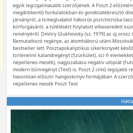
egyik legizgalmasabb szerzőjének. A Poszt 2 előzmén
megdöbbentő fordulatokban és gondolatébresztő dile
járványról, a tömegtudatot háborús pszichózisba taszí
körforgásáról, a túlélésért folytatott elkeseredett 
reményéről. Dmitry Glukhovsky (sz. 1979) az új orosz 
Bemutatkozó regénye, az atomháború utáni Moszkvá
bestseller lett. Posztapokaliptikus sikerkönyvét későb
történelmi kalandregényt (Szürkület), sci-fi elemekkel
népellenes mesék), nagyszabású negatív utópiát (Futu
modern bűnregényt (Text) is. Poszt 2 című legújabb 
hasonlóan először hangoskönyv formájában. A szerzőt
népellenes mesék Poszt Text
Hátl