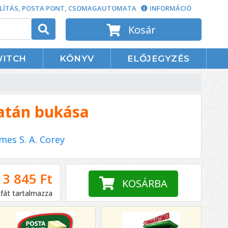
LÍTÁS, POSTA PONT, CSOMAGAUTOMATA
INFORMÁCIÓ
Kosár
WITCH
KÖNYV
ELŐJEGYZÉS
atán bukása
mes S. A. Corey
3 845 Ft
KOSÁRBA
áfát tartalmazza