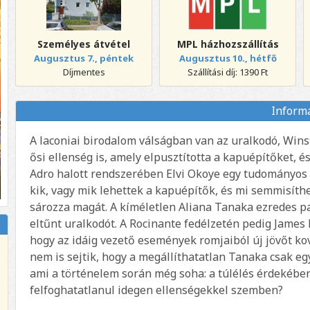
Személyes átvétel
MPL házhozszállítás
Augusztus 7., péntek
Augusztus 10., hétfő
Díjmentes
Szállítási díj: 1390 Ft
Inform
A laconiai birodalom válságban van az uralkodó, Wins
ősi ellenség is, amely elpusztította a kapuépítőket, é
Adro halott rendszerében Elvi Okoye egy tudományos k
kik, vagy mik lehettek a kapuépítők, és mi semmisíth
sározza magát. A kíméletlen Aliana Tanaka ezredes pa
eltűnt uralkodót. A Rocinante fedélzetén pedig James
hogy az idáig vezető események romjaiból új jövőt k
nem is sejtik, hogy a megállíthatatlan Tanaka csak eg
ami a történelem során még soha: a túlélés érdekében
felfoghatatlanul idegen ellenségekkel szemben?