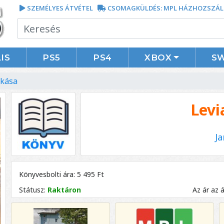
SZEMÉLYES ÁTVÉTEL
CSOMAGKÜLDÉS: MPL HÁZHOZSZÁL
IS
PS5
PS4
XBOX
S
ukása
Levi
Ja
Könyvesbolti ára: 5 495 Ft
Státusz:
Raktáron
Az ár az 