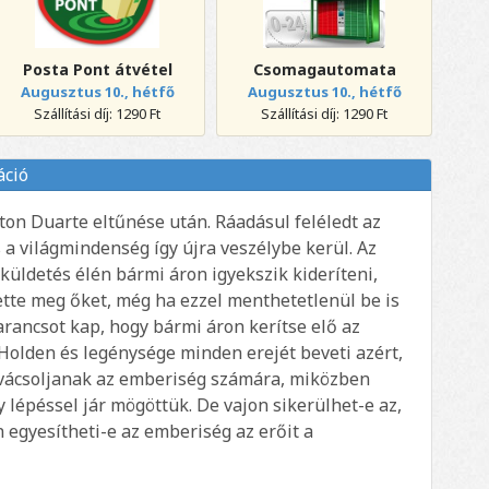
Posta Pont átvétel
Csomagautomata
Augusztus 10., hétfő
Augusztus 10., hétfő
Szállítási díj: 1290 Ft
Szállítási díj: 1290 Ft
áció
ton Duarte eltűnése után. Ráadásul feléledt az
s a világmindenség így újra veszélybe kerül. Az
üldetés élén bármi áron igyekszik kideríteni,
ette meg őket, még ha ezzel menthetetlenül be is
rancsot kap, hogy bármi áron kerítse elő az
 Holden és legénysége minden erejét beveti azért,
ovácsoljanak az emberiség számára, miközben
y lépéssel jár mögöttük. De vajon sikerülhet-e az,
 egyesítheti-e az emberiség az erőit a