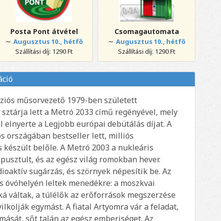
Posta Pont átvétel
Csomagautomata
∼
∼
Augusztus 10., hétfő
Augusztus 10., hétfő
Szállítási díj: 1290 Ft
Szállítási díj: 1290 Ft
áció
víziós műsorvezető 1979-ben született
sztárja lett a Metró 2033 című regényével, mely
 elnyerte a Legjobb európai debütálás díjat. A
s országában bestseller lett, milliós
 készült belőle. A Metró 2003 a nukleáris
pusztult, és az egész világ romokban hever.
oaktív sugárzás, és szörnyek népesítik be. Az
 óvóhelyén leltek menedékre: a moszkvai
á váltak, a túlélők az erőforrások megszerzése
lkolják egymást. A fiatal Artyomra vár a feladat,
ását, sőt talán az egész emberiséget. Az