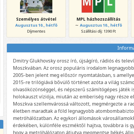
Személyes átvétel
MPL házhozszállítás
∼
Augusztus 10., hétfő
Augusztus 10., hétfő
Díjmentes
Szállítási díj: 1390 Ft
Inform
Dmitry Glukhovsky orosz író, újságíró, rádiós és tele
Moszkvában. Az orosz populáris irodalom legnagyobb 
2005-ben jelent meg először nyomtatásban, s amellyel
2015-re trilógiává bővülő történet azóta a világ számo
olvasóközönséggel, és népszerű számítógépes játék is
holokauszt víziója, miután az emberiség nagy része el
Moszkva szellemvárossá változott, megmérgezte a radi
életben maradtak a föld legnagyobb atombombabiztos
metróhálózatban. Az egykori állomások városállamokk
érdekében, különféle eszméktől hajtva, továbbra is gyi
hogy a metróhálózaton átjutva megmentse békés állom