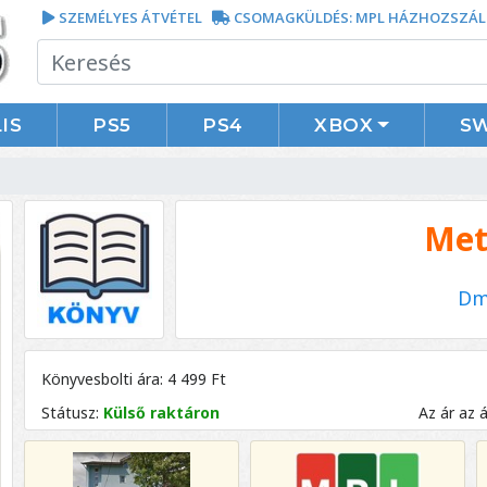
SZEMÉLYES ÁTVÉTEL
CSOMAGKÜLDÉS: MPL HÁZHOZSZÁL
IS
PS5
PS4
XBOX
S
Met
Dm
Könyvesbolti ára: 4 499 Ft
Státusz:
Külső raktáron
Az ár az 