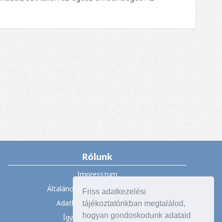
Rólunk
Impresszum
Általános Szerződési Feltételek
Friss adatkezelési
Adatkezelési tájékoztató
tájékoztatónkban megtalálod,
hogyan gondoskodunk adataid
Így vásárolhat nálunk