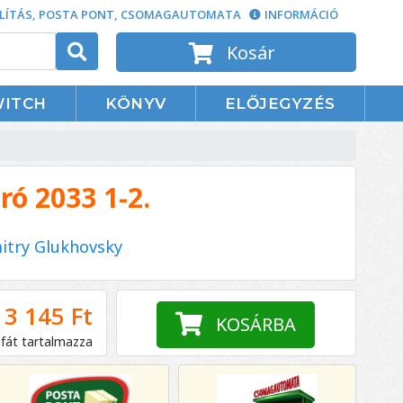
LÍTÁS, POSTA PONT, CSOMAGAUTOMATA
INFORMÁCIÓ
Kosár
WITCH
KÖNYV
ELŐJEGYZÉS
ró 2033 1-2.
itry Glukhovsky
3 145 Ft
KOSÁRBA
áfát tartalmazza