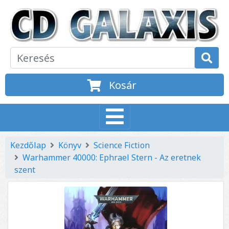
Kosár
Kezdőlap
Könyv
Science Fiction
Warhammer 40000: Ephrael Stern - Az eretnek
szent