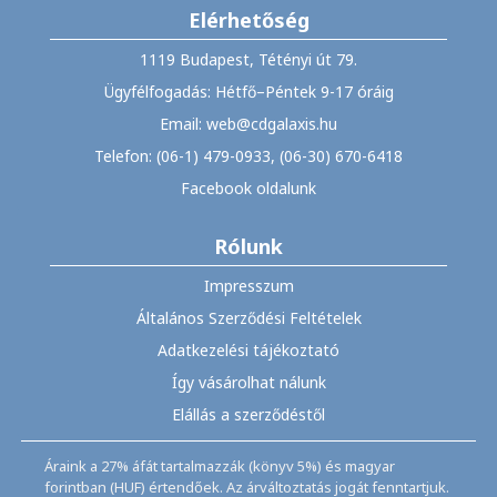
Elérhetőség
1119 Budapest, Tétényi út 79.
Ügyfélfogadás: Hétfő–Péntek 9-17 óráig
Email: web@cdgalaxis.hu
Telefon: (06-1) 479-0933, (06-30) 670-6418
Facebook oldalunk
Rólunk
Impresszum
Általános Szerződési Feltételek
Adatkezelési tájékoztató
Így vásárolhat nálunk
Elállás a szerződéstől
Áraink a 27% áfát tartalmazzák (könyv 5%) és magyar
forintban (HUF) értendőek. Az árváltoztatás jogát fenntartjuk.