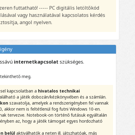
ren futtatható! ----- PC digitális letöltőkód
álásával vagy használatával kapcsolatos kérdés
ztosítja, angol nyelven.
igény
essávú
internetkapcsolat
szükséges.
 tekinthető meg.
éssel kapcsolatban a
hivatalos technikai
alálható a játék dobozán/kézikönyvében és a számlán.
okon
szavatolja, amelyek a rendszerigényben fel vannak
, akkor nem is feltétlenül fog futni Windows 10-en.
ak tervezve. Notebook-on történő futásuk egyáltalán
igényben az, hogy a játék támogat egyes hordozható
n belül
aktiválhatók a neten ill. játszhatóak, más