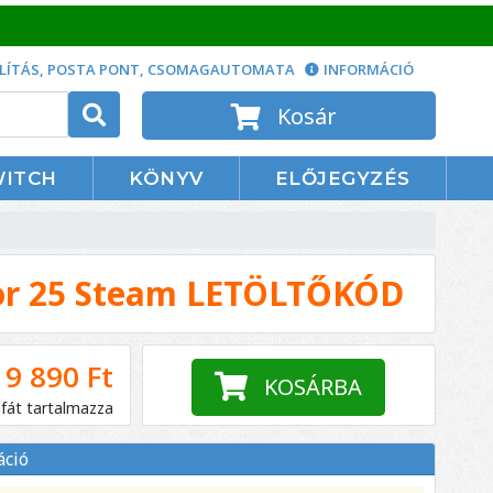
LÍTÁS, POSTA PONT, CSOMAGAUTOMATA
INFORMÁCIÓ
Kosár
WITCH
KÖNYV
ELŐJEGYZÉS
or 25 Steam LETÖLTŐKÓD
9 890 Ft
KOSÁRBA
áfát tartalmazza
áció