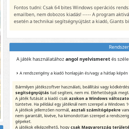
Fontos tudni: Csak 64 bites Windows operációs rendsze
emailben, nem dobozos kiadás! ----- A program aktiv
esetén a technikai segítségnyújtást a kiadó, Giants bi
Rendszer
A játék használatához
angol nyelvismeret
és szél
A rendszerigény a kiadó honlapján és/vagy a hátlap képén
Bármilyen játékszoftver használati, beállítási vagy kódkérd
segítségnyújtás
tud segíteni, nem mi. Elérhetőségük megt
A játék futását a kiadó csak
azokon a Windows változat
tüntetve. Ha például egy játéknál nem szerepel a Windows 10
A játékok jellemzően normál,
asztali számítógépekre
vann
nem garantált, kivéve, ha kimondottan szerepel a rendszer
gépeket.
A játékok elképzelhető, hogy
csak Magyarország területé