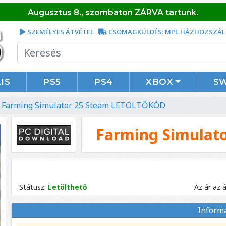
Augusztus 8., szombaton ZÁRVA tartunk.
SZEMÉLYES ÁTVÉTEL
CSOMAGKÜLDÉS: MPL HÁZHOZSZÁL
IS
PS5
PS4
XBOX
S
Farming Simulator 25 Steam LETÖLTŐKÓD
Farming Simulat
Státusz:
Letölthető
Az ár az 
Inform