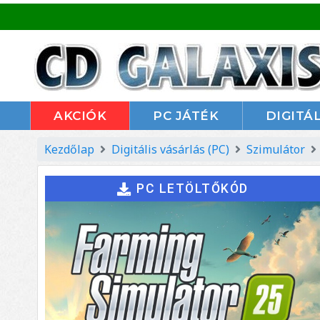
AKCIÓK
PC JÁTÉK
DIGITÁL
Kezdőlap
Digitális vásárlás (PC)
Szimulátor
PC LETÖLTŐKÓD