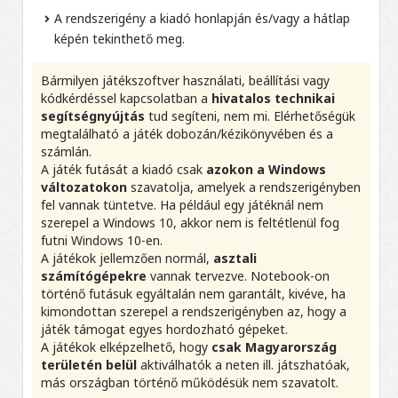
A rendszerigény a kiadó honlapján és/vagy a hátlap
képén tekinthető meg.
Bármilyen játékszoftver használati, beállítási vagy
kódkérdéssel kapcsolatban a
hivatalos technikai
segítségnyújtás
tud segíteni, nem mi. Elérhetőségük
megtalálható a játék dobozán/kézikönyvében és a
számlán.
A játék futását a kiadó csak
azokon a Windows
változatokon
szavatolja, amelyek a rendszerigényben
fel vannak tüntetve. Ha például egy játéknál nem
szerepel a Windows 10, akkor nem is feltétlenül fog
futni Windows 10-en.
A játékok jellemzően normál,
asztali
számítógépekre
vannak tervezve. Notebook-on
történő futásuk egyáltalán nem garantált, kivéve, ha
kimondottan szerepel a rendszerigényben az, hogy a
játék támogat egyes hordozható gépeket.
A játékok elképzelhető, hogy
csak Magyarország
területén belül
aktiválhatók a neten ill. játszhatóak,
más országban történő működésük nem szavatolt.