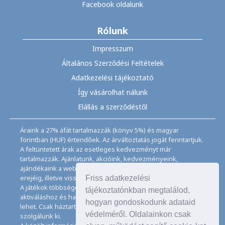
Facebook oldalunk
Rólunk
Impresszum
Általános Szerződési Feltételek
Adatkezelési tájékoztató
Így vásárolhat nálunk
Elállás a szerződéstől
Áraink a 27% áfát tartalmazzák (könyv 5%) és magyar
forintban (HUF) értendőek. Az árváltoztatás jogát fenntartjuk.
A feltüntetett árak az esetleges kedvezményt már
tartalmazzák. Ajánlatunk, akcióink, kedvezményeink,
ajándékaink a webáruházban feltüntetett ideig, a készletek
erejéig, illetve visszavonásig érvényesek.
Friss adatkezelési
A játékok többségéhez angol nyelvismeret illetve az
tájékoztatónkban megtalálod,
aktiváláshoz és használathoz internet kapcsolat szükséges
hogyan gondoskodunk adataid
lehet. Csak háztartásban használatos mennyiségeket
védelméről. Oldalainkon csak
szolgálunk ki.