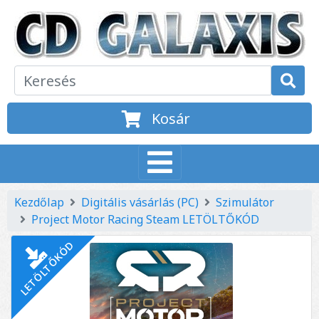
Kosár
Kezdőlap
Digitális vásárlás (PC)
Szimulátor
Project Motor Racing Steam LETÖLTŐKÓD
LETÖLTŐKÓD