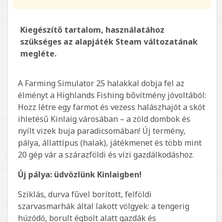
Kiegészítő tartalom, használatához
szükséges az alapjáték Steam változatának
megléte.
A Farming Simulator 25 halakkal dobja fel az
élményt a Highlands Fishing bővítmény jóvoltából:
Hozz létre egy farmot és vezess halászhajót a skót
ihletésű Kinlaig városában – a zöld dombok és
nyílt vizek buja paradicsomában! Új termény,
pálya, állattípus (halak), játékmenet és több mint
20 gép vár a szárazföldi és vízi gazdálkodáshoz.
Új pálya: üdvözlünk Kinlaigben!
Sziklás, durva fűvel borított, felföldi
szarvasmarhák által lakott völgyek: a tengerig
húzódó, borult égbolt alatt gazdák és