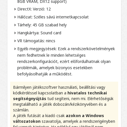
8GB VRAM, DX12 support)
DirectX: Verzió: 12
Hálózat: Széles sávú internetkapcsolat
Tárhely: 45 GB szabad hely
Hangkártya: Sound card
VR támogatás: nincs
Egyéb megjegyzések: Ezek a rendszerkövetelmények
nem fedhetnek le minden lehetséges
rendszerkonfigurációt, ezért előfordulhatnak olyan
problémák, amelyek bizonyos esetekben
befolyásolhatják a működést.
Bármilyen játékszoftver használati, beállítási vagy
kódkérdéssel kapcsolatban a
hivatalos technikai
segítségnyújtás
tud segíteni, nem mi. Elérhetőségük
megtalálható a játék dobozán/kézikönyvében és a
számlán.
A játék futását a kiadó csak
azokon a Windows
változatokon
szavatolja, amelyek a rendszerigényben
fel vannak tüntetve. Ha például egy játéknál nem