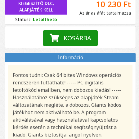
10 230 Ft
KIEGÉSZÍTŐ DLC,
ALAPJÁTÉK KELL
Az ár az áfát tartalmazza
Státusz:
Letölthető
KOSÁRBA
Információ
Fontos tudni: Csak 64 bites Windows operációs
rendszeren futtatható! ----- PC digitális
letöltőkód emailben, nem dobozos kiadás! -----
Használatához szükséges az alapjáték Steam
változatának megléte, a dobozos, Giants kódos
játékhoz nem aktiválható be. A program
aktiválásával vagy használatával kapcsolatos
kérdés esetén a technikai segítségnyújtást a
kiadó, Giants biztosítja, angol nyelven.