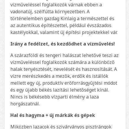
vízműveléssel foglalkozók várnak ebben a
vadonatúj, szélfútta környezetben. A
történelemben gazdag Kinlaig a természettel és
az autentikus építészettel, például évszázados
kastélyokkal, valamint új építési projektekkel vár.
Irány a fedélzet, és kezdődhet a vízművelés!
A szárazföldi és tengeri halászat lehetővé teszi az
vízműveléssel foglalkozók számára a különböző
halak tenyésztését, nevelését és hasznosítását. A
vízre merészkedés a mezők, erdők és istállók
mellett egy új, produktív erőforrásgyűjtési módot
és egy újabb békés lazítási lehetőséget kínál.
Nincs is békésebb vízparti élmény a laza
horgászatnál.
Hal és hagyma + új márkák és gépek
Miközben lazacok és szivárványos pisztrángok