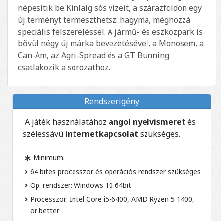
népesítik be Kinlaig sós vizeit, a szárazföldön egy
új terményt termeszthetsz: hagyma, méghozzá
speciális felszereléssel. A jármű- és eszközpark is
bővül négy új márka bevezetésével, a Monosem, a
Can-Am, az Agri-Spread és a GT Bunning
csatlakozik a sorozathoz.
Rendszerigény
A játék használatához
angol nyelvismeret
és
szélessávú
internetkapcsolat
szükséges.
Minimum:
64 bites processzor és operációs rendszer szükséges
Op. rendszer: Windows 10 64bit
Processzor: Intel Core i5-6400, AMD Ryzen 5 1400,
or better