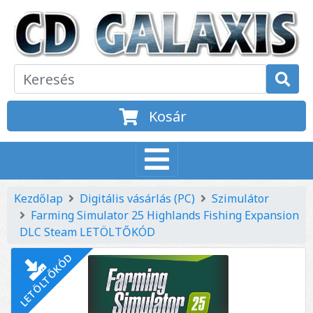
Kosár
Kezdőlap
Digitális vásárlás (PC)
Szimulátor
Farming Simulator 25 Highlands Fishing Expansion
DLC Steam LETÖLTŐKÓD
LETÖLTŐKÓD