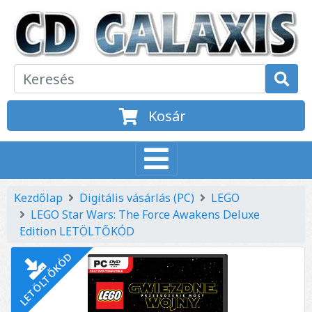
Kosár
Kezdőlap
Digitális vásárlás (PC)
LEGO
LEGO Star Wars: The Force Awakens Deluxe
Edition LETÖLTŐKÓD
LETÖLTŐKÓD