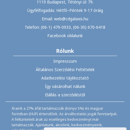
1119 Budapest, Tétényi út 79.
Ügyfélfogadás: Hétfő–Péntek 9-17 óráig
Email: web@cdgalaxis.hu
Telefon: (06-1) 479-0933, (06-30) 670-6418
Facebook oldalunk
Rólunk
Impresszum
Általános Szerződési Feltételek
Adatkezelési tájékoztató
Így vásárolhat nálunk
Elállás a szerződéstől
Áraink a 27% áfát tartalmazzák (könyv 5%) és magyar
forintban (HUF) értendőek. Az árváltoztatás jogát fenntartjuk.
A feltüntetett árak az esetleges kedvezményt már
tartalmazzák. Ajánlatunk, akcióink, kedvezményeink,