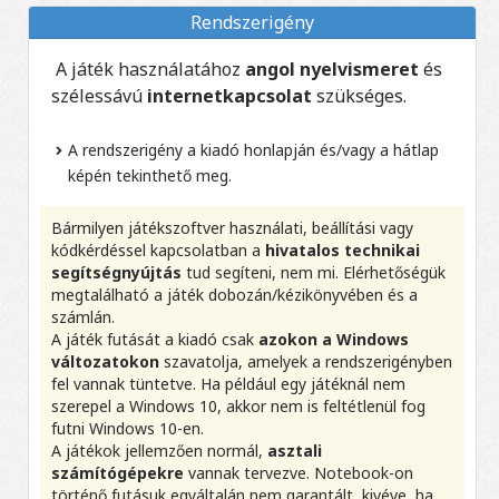
Rendszerigény
A játék használatához
angol nyelvismeret
és
szélessávú
internetkapcsolat
szükséges.
A rendszerigény a kiadó honlapján és/vagy a hátlap
képén tekinthető meg.
Bármilyen játékszoftver használati, beállítási vagy
kódkérdéssel kapcsolatban a
hivatalos technikai
segítségnyújtás
tud segíteni, nem mi. Elérhetőségük
megtalálható a játék dobozán/kézikönyvében és a
számlán.
A játék futását a kiadó csak
azokon a Windows
változatokon
szavatolja, amelyek a rendszerigényben
fel vannak tüntetve. Ha például egy játéknál nem
szerepel a Windows 10, akkor nem is feltétlenül fog
futni Windows 10-en.
A játékok jellemzően normál,
asztali
számítógépekre
vannak tervezve. Notebook-on
történő futásuk egyáltalán nem garantált, kivéve, ha