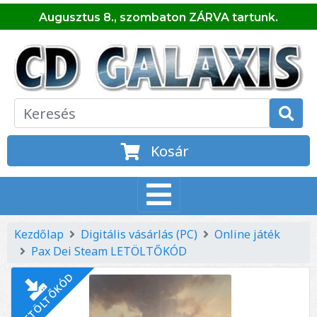
Augusztus 8., szombaton ZÁRVA tartunk.
Kosár
Kezdőlap
Digitális vásárlás (PC)
Online játék
Pax Dei Steam LETÖLTŐKÓD
LETÖLTŐKÓD