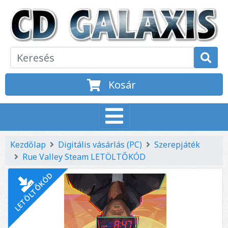
Kosár
Kezdőlap
Digitális vásárlás (PC)
Szerepjáték
Rue Valley Steam LETÖLTŐKÓD
LETÖLTŐKÓD