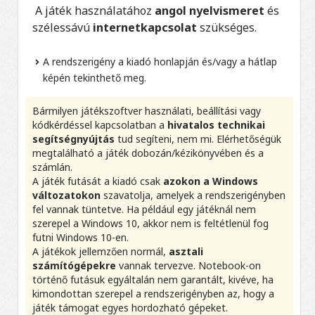
A játék használatához
angol nyelvismeret
és
szélessávú
internetkapcsolat
szükséges.
A rendszerigény a kiadó honlapján és/vagy a hátlap
képén tekinthető meg.
Bármilyen játékszoftver használati, beállítási vagy
kódkérdéssel kapcsolatban a
hivatalos technikai
segítségnyújtás
tud segíteni, nem mi. Elérhetőségük
megtalálható a játék dobozán/kézikönyvében és a
számlán.
A játék futását a kiadó csak
azokon a Windows
változatokon
szavatolja, amelyek a rendszerigényben
fel vannak tüntetve. Ha például egy játéknál nem
szerepel a Windows 10, akkor nem is feltétlenül fog
futni Windows 10-en.
A játékok jellemzően normál,
asztali
számítógépekre
vannak tervezve. Notebook-on
történő futásuk egyáltalán nem garantált, kivéve, ha
kimondottan szerepel a rendszerigényben az, hogy a
játék támogat egyes hordozható gépeket.