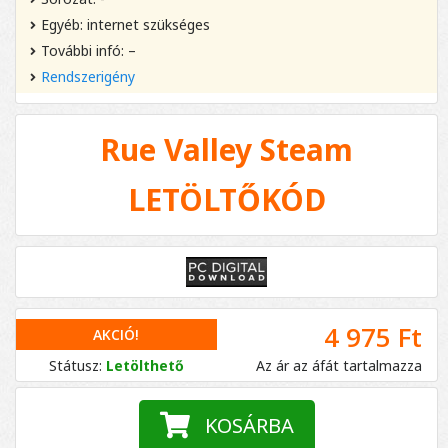
Egyéb: internet szükséges
További infó: –
Rendszerigény
Rue Valley Steam
LETÖLTŐKÓD
4 975 Ft
AKCIÓ!
Státusz:
Letölthető
Az ár az áfát tartalmazza
KOSÁRBA