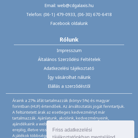
Email: web@cdgalaxis.hu
Telefon: (06-1) 479-0933, (06-30) 670-6418
Facebook oldalunk
Rólunk
Impresszum
Általános Szerződési Feltételek
Adatkezelési tájékoztató
Így vásárolhat nálunk
Elállás a szerződéstől
Áraink a 27% áfát tartalmazzák (könyv 5%) és magyar
forintban (HUF) értendőek. Az árváltoztatás jogát fenntartjuk.
A feltüntetett árak az esetleges kedvezményt már
tartalmazzák. Ajánlatunk, akcióink, kedvezményeink,
ajándékaink a webáruházban feltüntetett ideig, a készletek
erejéig, illetve visszavonásig érvényesek.
Friss adatkezelési
A játékok többségéhez angol nyelvismeret illetve az
tájékoztatónkban megtalálod,