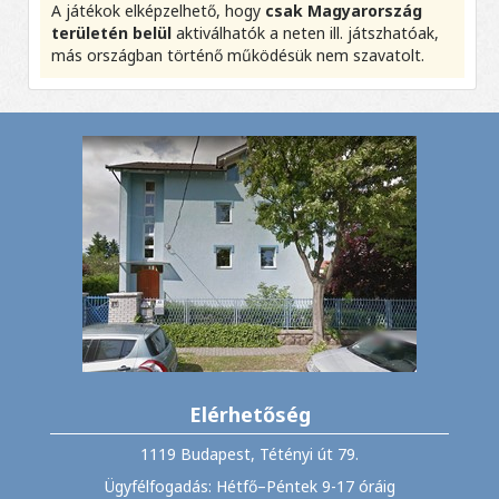
A játékok elképzelhető, hogy
csak Magyarország
területén belül
aktiválhatók a neten ill. játszhatóak,
más országban történő működésük nem szavatolt.
Elérhetőség
1119 Budapest, Tétényi út 79.
Ügyfélfogadás: Hétfő–Péntek 9-17 óráig