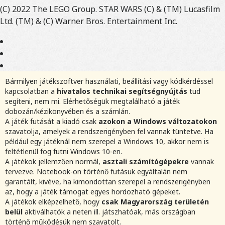
(C) 2022 The LEGO Group. STAR WARS (C) & (TM) Lucasfilm
Ltd. (TM) & (C) Warner Bros. Entertainment Inc.
Bármilyen játékszoftver használati, beállítási vagy kódkérdéssel
kapcsolatban a
hivatalos technikai segítségnyújtás
tud
segíteni, nem mi. Elérhetőségük megtalálható a játék
dobozán/kézikönyvében és a számlán.
A játék futását a kiadó csak
azokon a Windows változatokon
szavatolja, amelyek a rendszerigényben fel vannak tüntetve. Ha
például egy játéknál nem szerepel a Windows 10, akkor nem is
feltétlenül fog futni Windows 10-en.
A játékok jellemzően normál,
asztali számítógépekre
vannak
tervezve. Notebook-on történő futásuk egyáltalán nem
garantált, kivéve, ha kimondottan szerepel a rendszerigényben
az, hogy a játék támogat egyes hordozható gépeket.
A játékok elképzelhető, hogy
csak Magyarország területén
belül
aktiválhatók a neten ill. játszhatóak, más országban
történő működésük nem szavatolt.