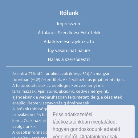
Rólunk
Impresszum
Általános Szerződési Feltételek
Adatkezelési tájékoztató
Így vásárolhat nálunk
Elállás a szerződéstől
Áraink a 27% áfát tartalmazzák (könyv 5%) és magyar
forintban (HUF) értendőek. Az árváltoztatás jogát fenntartjuk.
A feltüntetett árak az esetleges kedvezményt már
tartalmazzák. Ajánlatunk, akcióink, kedvezményeink,
ajándékaink a webáruházban feltüntetett ideig, a készletek
erejéig, illetve visszavonásig érvényesek.
A játékok többségéhez angol nyelvismeret illetve az
Friss adatkezelési
aktiváláshoz és használathoz internet kapcsolat szükséges
lehet. Csak háztartásban használatos mennyiségeket
tájékoztatónkban megtalálod,
szolgálunk ki.
hogyan gondoskodunk adataid
A közölt információk, adatok, besorolások tájékoztató
védelméről. Oldalainkon csak