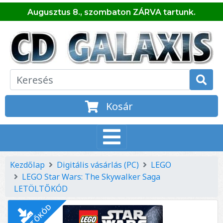
Augusztus 8., szombaton ZÁRVA tartunk.
Kosár
Kezdőlap
Digitális vásárlás (PC)
LEGO
LEGO Star Wars: The Skywalker Saga
LETÖLTŐKÓD
LETÖLTŐKÓD