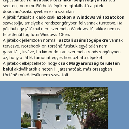
segíteni, nem mi. Elérhetőségük megtalálható a játék
dobozán/kézikönyvében és a számlán.
A játék futását a kiadó csak
azokon a Windows változatokon
szavatolja, amelyek a rendszerigényben fel vannak tüntetve. Ha
például egy játéknál nem szerepel a Windows 10, akkor nem is
feltétlenül fog futni Windows 10-en.
A játékok jellemzően normál,
asztali számítógépekre
vannak
tervezve. Notebook-on történő futásuk egyáltalán nem
garantált, kivéve, ha kimondottan szerepel a rendszerigényben
az, hogy a játék támogat egyes hordozható gépeket.
A játékok elképzelhető, hogy
csak Magyarország területén
belül
aktiválhatók a neten ill. játszhatóak, más országban
történő működésük nem szavatolt.