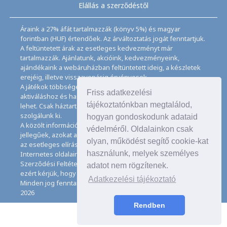
Elállás a szerződéstől
Áraink a 27% áfát tartalmazzák (könyv 5%) és magyar
forintban (HUF) értendőek. Az árváltoztatás jogát fenntartjuk.
A feltüntetett árak az esetleges kedvezményt már
tartalmazzák. Ajánlatunk, akcióink, kedvezményeink,
ajándékaink a webáruházban feltüntetett ideig, a készletek
erejéig, illetve visszavonásig érvényesek.
A játékok többségéhez angol nyelvismeret illetve az
Friss adatkezelési
aktiváláshoz és használathoz internet kapcsolat szükséges
tájékoztatónkban megtalálod,
lehet. Csak háztartásban használatos mennyiségeket
szolgálunk ki.
hogyan gondoskodunk adataid
A közölt információk, adatok, besorolások tájékoztató
védelméről. Oldalainkon csak
jellegűek, azokat a legnagyobb gondossággal kezeljük, de
olyan, működést segítő cookie-kat
az esetleges elírásokért felelősséget nem tudunk vállalni.
használunk, melyek személyes
Internetes oldalaink használatával elfogadja az Általános
Szerződési Feltételeinket és Adatkezelési Tájékoztatónkat,
adatot nem rögzítenek.
ezért kérjük, hogy ezeket figyelmesen tanulmányozza át.
Adatkezelési tájékoztató
Minden jog fenntartva. © Copyright CD Galaxis Kft. 1997–
2026
Rendben