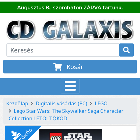
Augusztus 8., szombaton ZÁRVA tartunk.
Kosár
Kezdőlap
Digitális vásárlás (PC)
LEGO
Lego Star Wars: The Skywalker Saga Character
Collection LETÖLTŐKÓD
LETÖLTŐKÓD