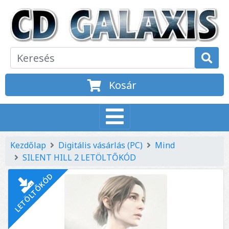
Kosár
Kezdőlap
Digitális vásárlás (PC)
Mind
SILENT HILL 2 LETÖLTŐKÓD
LETÖLTŐKÓD