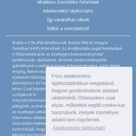
Általános Szerződési Feltételek
Adatkezelési tájékoztató
Így vásárolhat nálunk
Elállás a szerződéstől
Áraink a 27% áfát tartalmazzák (könyv 5%) és magyar
forintban (HUF) értendőek. Az árváltoztatás jogát fenntartjuk.
A feltüntetett árak az esetleges kedvezményt már
tartalmazzák. Ajánlatunk, akcióink, kedvezményeink,
ajándékaink a webáruházban feltüntetett ideig, a készletek
erejéig, illetve visszavonásig érvényesek.
Friss adatkezelési
A játékok többségéhez angol nyelvismeret illetve az
aktiváláshoz és használathoz internet kapcsolat szükséges
tájékoztatónkban megtalálod,
lehet. Csak háztartásban használatos mennyiségeket
hogyan gondoskodunk adataid
szolgálunk ki.
védelméről. Oldalainkon csak
A közölt információk, adatok, besorolások tájékoztató
olyan, működést segítő cookie-kat
jellegűek, azokat a legnagyobb gondossággal kezeljük, de
az esetleges elírásokért felelősséget nem tudunk vállalni.
használunk, melyek személyes
Internetes oldalaink használatával elfogadja az Általános
adatot nem rögzítenek.
Szerződési Feltételeinket és Adatkezelési Tájékoztatónkat,
Adatkezelési tájékoztató
ezért kérjük, hogy ezeket figyelmesen tanulmányozza át.
Minden jog fenntartva. © Copyright CD Galaxis Kft. 1997–