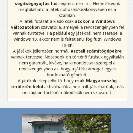
segítségnyújtás
tud segíteni, nem mi. Elérhetőségük
megtalálható a játék dobozán/kézikönyvében és a
számlán.
A játék futását a kiadó csak
azokon a Windows
változatokon
szavatolja, amelyek a rendszerigényben fel
vannak tüntetve. Ha például egy játéknál nem szerepel a
Windows 10, akkor nem is feltétlenül fog futni Windows
10-en.
A játékok jellemzően normál,
asztali számítógépekre
vannak tervezve. Notebook-on történő futásuk egyáltalán
nem garantált, kivéve, ha kimondottan szerepel a
rendszerigényben az, hogy a játék támogat egyes
hordozható gépeket.
A játékok elképzelhető, hogy
csak Magyarország
területén belül
aktiválhatók a neten ill. játszhatóak, más
országban történő működésük nem szavatolt.