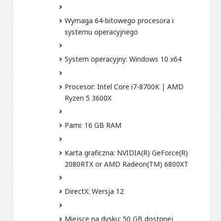
Wymaga 64-bitowego procesora i
systemu operacyjnego
System operacyjny:
Windows 10 x64
Procesor:
Intel Core i7-8700K | AMD
Ryzen 5 3600X
Pami:
16 GB RAM
Karta graficzna:
NVIDIA(R) GeForce(R)
2080RTX or AMD Radeon(TM) 6800XT
DirectX:
Wersja 12
Miejsce na dysku:
50 GB dostpnej