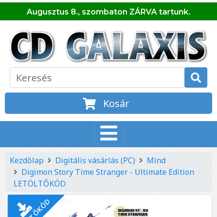
Augusztus 8., szombaton ZÁRVA tartunk.
Kosár
Kezdőlap
Digitális vásárlás (PC)
Mind
Digimon Story Time Stranger - Ultimate Edition
LETÖLTŐKÓD
LETÖLTŐKÓD