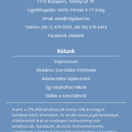
1119 Budapest, Tétényi út 79.
Ügyfélfogadás: Hétfő–Péntek 9-17 óráig
Email: web@cdgalaxis.hu
Telefon: (06-1) 479-0933, (06-30) 670-6418
Facebook oldalunk
Rólunk
Impresszum
Általános Szerződési Feltételek
Adatkezelési tájékoztató
Így vásárolhat nálunk
Elállás a szerződéstől
Áraink a 27% áfát tartalmazzák (könyv 5%) és magyar
forintban (HUF) értendőek. Az árváltoztatás jogát fenntartjuk.
A feltüntetett árak az esetleges kedvezményt már
tartalmazzák. Ajánlatunk, akcióink, kedvezményeink,
ajándékaink a webáruházban feltüntetett ideig, a készletek