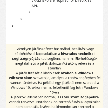
VRAM GPU are required for DirectX 12
API.
Bármilyen játékszoftver használati, beállítási vagy
kódkérdéssel kapcsolatban a
hivatalos technikai
segítségnyújtás
tud segíteni, nem mi. Elérhetőségük
megtalálható a játék dobozán/kézikönyvében és a
számlán.
A játék futását a kiadó csak
azokon a Windows
változatokon
szavatolja, amelyek a rendszerigényben fel
vannak tüntetve. Ha például egy játéknál nem szerepel a
Windows 10, akkor nem is feltétlenül fog futni Windows
10-en.
A játékok jellemzően normál,
asztali számítógépekre
vannak tervezve. Notebook-on történő futásuk egyáltalán
nem garantált, kivéve, ha kimondottan szerepel a