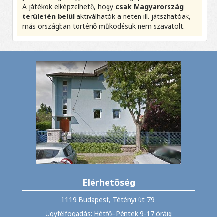
A játékok elképzelhető, hogy
csak Magyarország
területén belül
aktiválhatók a neten ill. játszhatóak,
más országban történő működésük nem szavatolt.
Elérhetőség
1119 Budapest, Tétényi út 79.
Ügyfélfogadás: Hétfő–Péntek 9-17 óráig