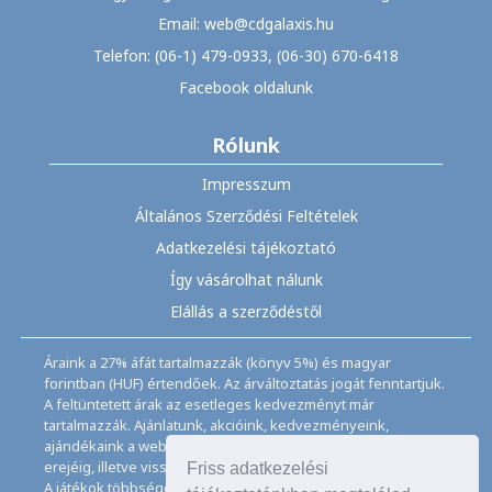
Email: web@cdgalaxis.hu
Telefon: (06-1) 479-0933, (06-30) 670-6418
Facebook oldalunk
Rólunk
Impresszum
Általános Szerződési Feltételek
Adatkezelési tájékoztató
Így vásárolhat nálunk
Elállás a szerződéstől
Áraink a 27% áfát tartalmazzák (könyv 5%) és magyar
forintban (HUF) értendőek. Az árváltoztatás jogát fenntartjuk.
A feltüntetett árak az esetleges kedvezményt már
tartalmazzák. Ajánlatunk, akcióink, kedvezményeink,
ajándékaink a webáruházban feltüntetett ideig, a készletek
erejéig, illetve visszavonásig érvényesek.
Friss adatkezelési
A játékok többségéhez angol nyelvismeret illetve az