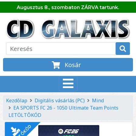
Augusztus 8., szombaton ZÁRVA tartunk.
Kosár
Kezdőlap
Digitális vásárlás (PC)
Mind
EA SPORTS FC 26 - 1050 Ultimate Team Points
LETÖLTŐKÓD
LETÖLTŐKÓD