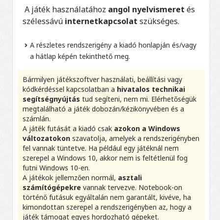
A játék használatához
angol nyelvismeret
és
szélessávú
internetkapcsolat
szükséges.
A részletes rendszerigény a kiadó honlapján és/vagy
a hátlap képén tekinthető meg.
Bármilyen játékszoftver használati, beállítási vagy
kódkérdéssel kapcsolatban a
hivatalos technikai
segítségnyújtás
tud segíteni, nem mi. Elérhetőségük
megtalálható a játék dobozán/kézikönyvében és a
számlán.
A játék futását a kiadó csak
azokon a Windows
változatokon
szavatolja, amelyek a rendszerigényben
fel vannak tüntetve. Ha például egy játéknál nem
szerepel a Windows 10, akkor nem is feltétlenül fog
futni Windows 10-en.
A játékok jellemzően normál,
asztali
számítógépekre
vannak tervezve. Notebook-on
történő futásuk egyáltalán nem garantált, kivéve, ha
kimondottan szerepel a rendszerigényben az, hogy a
játék támogat egyes hordozható gépeket.