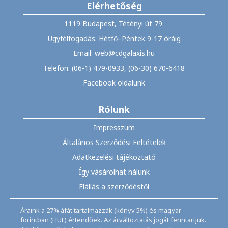
Elérhetőség
1119 Budapest, Tétényi út 79.
Ügyfélfogadás: Hétfő–Péntek 9-17 óráig
Email: web@cdgalaxis.hu
Telefon: (06-1) 479-0933, (06-30) 670-6418
Facebook oldalunk
Rólunk
Impresszum
Általános Szerződési Feltételek
Adatkezelési tájékoztató
Így vásárolhat nálunk
Elállás a szerződéstől
Áraink a 27% áfát tartalmazzák (könyv 5%) és magyar
forintban (HUF) értendőek. Az árváltoztatás jogát fenntartjuk.