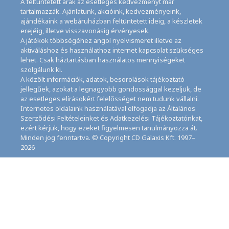
A feltüntetett árak az esetleges kedvezményt már
tartalmazzák. Ajánlatunk, akcióink, kedvezményeink,
ajándékaink a webáruházban feltüntetett ideig, a készletek
erejéig, illetve visszavonásig érvényesek.
A játékok többségéhez angol nyelvismeret illetve az
aktiváláshoz és használathoz internet kapcsolat szükséges
lehet. Csak háztartásban használatos mennyiségeket
szolgálunk ki.
A közölt információk, adatok, besorolások tájékoztató
jellegűek, azokat a legnagyobb gondossággal kezeljük, de
az esetleges elírásokért felelősséget nem tudunk vállalni.
Internetes oldalaink használatával elfogadja az Általános
Szerződési Feltételeinket és Adatkezelési Tájékoztatónkat,
ezért kérjük, hogy ezeket figyelmesen tanulmányozza át.
Minden jog fenntartva. © Copyright CD Galaxis Kft. 1997–
2026