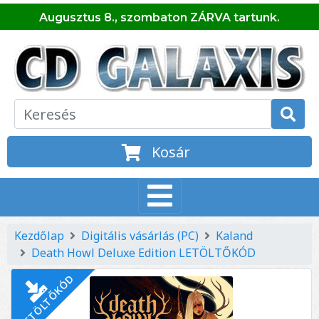
Augusztus 8., szombaton ZÁRVA tartunk.
Kosár
Kezdőlap
Digitális vásárlás (PC)
Kaland
Death Howl Deluxe Edition LETÖLTŐKÓD
LETÖLTŐKÓD