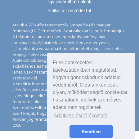
Így vásárolhat nálunk
Elállás a szerződéstől
Áraink a 27% áfát tartalmazzák (könyv 5%) és magyar
forintban (HUF) értendőek. Az árváltoztatás jogát fenntartjuk.
A feltüntetett árak az esetleges kedvezményt már
tartalmazzák. Ajánlatunk, akcióink, kedvezményeink,
ajándékaink a webáruházban feltüntetett ideig, a készletek
erejéig, illetve visszavonásig érvényesek.
A játékok többségéhez angol nyelvismeret illetve az
Friss adatkezelési
aktiváláshoz és használathoz internet kapcsolat szükséges
tájékoztatónkban megtalálod,
lehet. Csak háztartásban használatos mennyiségeket
hogyan gondoskodunk adataid
szolgálunk ki.
A közölt információk, adatok, besorolások tájékoztató
védelméről. Oldalainkon csak
jellegűek, azokat a legnagyobb gondossággal kezeljük, de
olyan, működést segítő cookie-kat
az esetleges elírásokért felelősséget nem tudunk vállalni.
használunk, melyek személyes
Internetes oldalaink használatával elfogadja az Általános
Szerződési Feltételeinket és Adatkezelési Tájékoztatónkat,
adatot nem rögzítenek.
ezért kérjük, hogy ezeket figyelmesen tanulmányozza át.
Adatkezelési tájékoztató
Minden jog fenntartva. © Copyright CD Galaxis Kft. 1997–
2026
Rendben