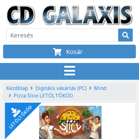
Kosár
Kezdőlap
Digitális vásárlás (PC)
Mind
Pizza Slice LETÖLTŐKÓD
LETÖLTŐKÓD