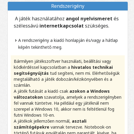
Rendszerigény
A játék használatához
angol nyelvismeret
és
szélessávú
internetkapcsolat
szükséges.
A rendszerigény a kiadó honlapján és/vagy a hátlap
képén tekinthető meg.
Bármilyen játékszoftver használati, beállítási vagy
kódkérdéssel kapcsolatban a
hivatalos technikai
segítségnyújtás
tud segíteni, nem mi. Elérhetőségük
megtalálható a játék dobozán/kézikönyvében és a
számlán.
A játék futását a kiadó csak
azokon a Windows
változatokon
szavatolja, amelyek a rendszerigényben
fel vannak tüntetve. Ha például egy játéknál nem
szerepel a Windows 10, akkor nem is feltétlenül fog
futni Windows 10-en.
A játékok jellemzően normál,
asztali
számítógépekre
vannak tervezve. Notebook-on
történő futásuk egyáltalán nem garantált, kivéve, ha