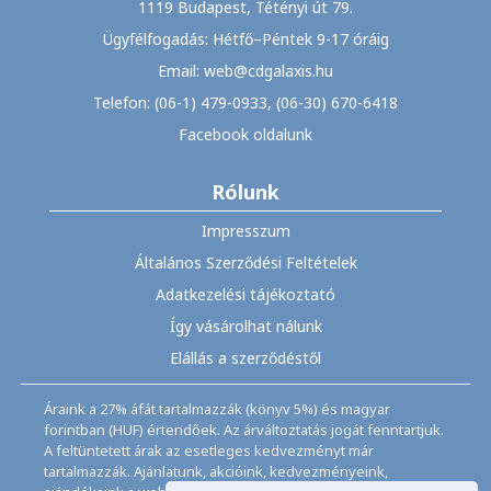
1119 Budapest, Tétényi út 79.
Ügyfélfogadás: Hétfő–Péntek 9-17 óráig
Email: web@cdgalaxis.hu
Telefon: (06-1) 479-0933, (06-30) 670-6418
Facebook oldalunk
Rólunk
Impresszum
Általános Szerződési Feltételek
Adatkezelési tájékoztató
Így vásárolhat nálunk
Elállás a szerződéstől
Áraink a 27% áfát tartalmazzák (könyv 5%) és magyar
forintban (HUF) értendőek. Az árváltoztatás jogát fenntartjuk.
A feltüntetett árak az esetleges kedvezményt már
tartalmazzák. Ajánlatunk, akcióink, kedvezményeink,