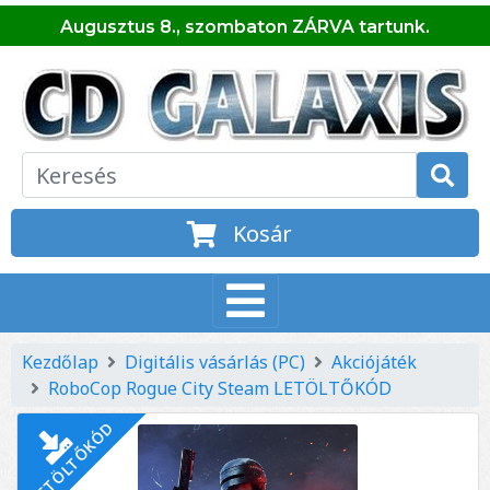
Augusztus 8., szombaton ZÁRVA tartunk.
Kosár
Kezdőlap
Digitális vásárlás (PC)
Akciójáték
RoboCop Rogue City Steam LETÖLTŐKÓD
LETÖLTŐKÓD