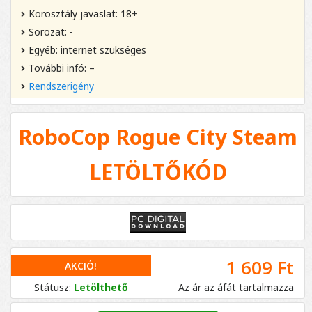
Korosztály javaslat: 18+
Sorozat: -
Egyéb: internet szükséges
További infó: –
Rendszerigény
RoboCop Rogue City Steam
LETÖLTŐKÓD
1 609 Ft
AKCIÓ!
Státusz:
Letölthető
Az ár az áfát tartalmazza