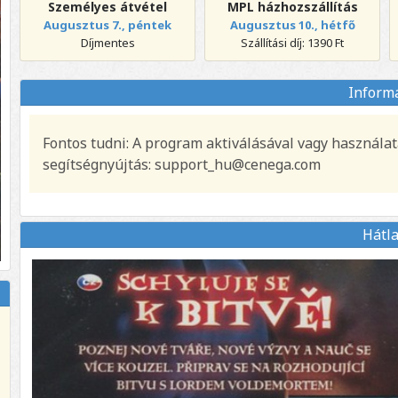
Személyes átvétel
MPL házhozszállítás
Augusztus 7., péntek
Augusztus 10., hétfő
Díjmentes
Szállítási díj: 1390 Ft
Inform
Fontos tudni: A program aktiválásával vagy használat
segítségnyújtás: support_hu@cenega.com
Hátl