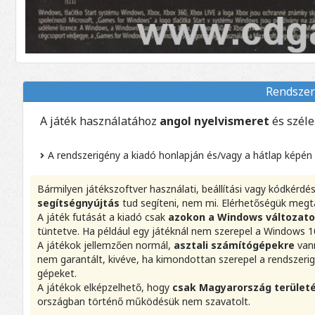
Rendszer
A játék használatához
angol nyelvismeret
és szél
A rendszerigény a kiadó honlapján és/vagy a hátlap képén
Bármilyen játékszoftver használati, beállítási vagy kódkérd
segítségnyújtás
tud segíteni, nem mi. Elérhetőségük megt
A játék futását a kiadó csak
azokon a Windows változat
tüntetve. Ha például egy játéknál nem szerepel a Windows 10
A játékok jellemzően normál,
asztali számítógépekre
vann
nem garantált, kivéve, ha kimondottan szerepel a rendszer
gépeket.
A játékok elképzelhető, hogy
csak Magyarország területé
országban történő működésük nem szavatolt.