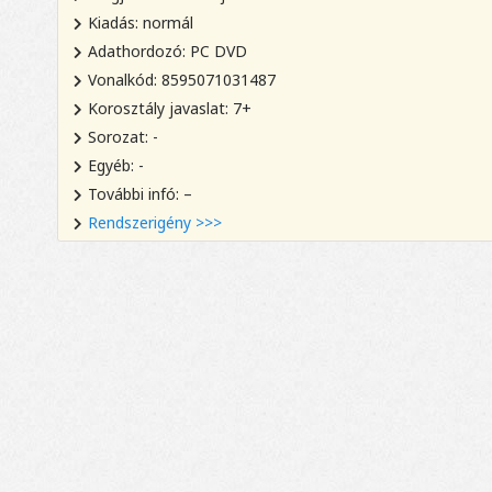
Kiadás: normál
Adathordozó: PC DVD
Vonalkód: 8595071031487
Korosztály javaslat: 7+
Sorozat: -
Egyéb: -
További infó: –
Rendszerigény >>>