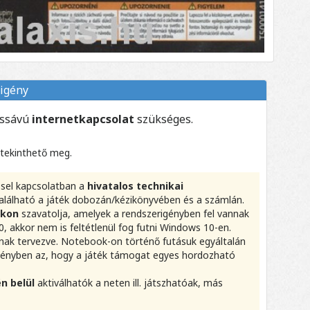
igény
essávú
internetkapcsolat
szükséges.
 tekinthető meg.
éssel kapcsolatban a
hivatalos technikai
alálható a játék dobozán/kézikönyvében és a számlán.
okon
szavatolja, amelyek a rendszerigényben fel vannak
, akkor nem is feltétlenül fog futni Windows 10-en.
ak tervezve. Notebook-on történő futásuk egyáltalán
igényben az, hogy a játék támogat egyes hordozható
n belül
aktiválhatók a neten ill. játszhatóak, más