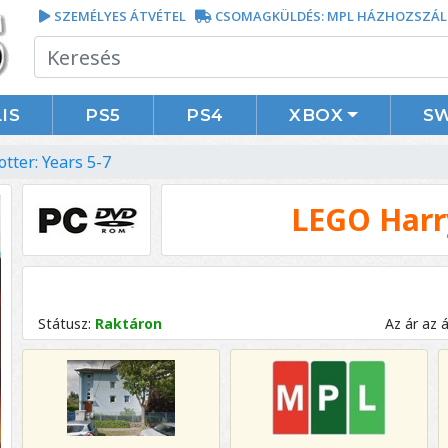
SZEMÉLYES ÁTVÉTEL
CSOMAGKÜLDÉS: MPL HÁZHOZSZÁL
IS
PS5
PS4
XBOX
S
tter: Years 5-7
LEGO Harry
Státusz:
Raktáron
Az ár az 