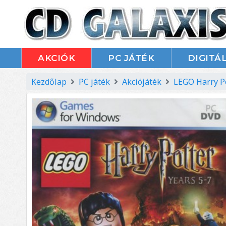
AKCIÓK
PC JÁTÉK
DIGITÁL
Kezdőlap
PC játék
Akciójáték
LEGO Harry Po