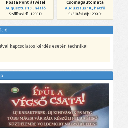
Posta Pont átvétel
Csomagautomata
Augusztus 10., hétfő
Augusztus 10., hétfő
Szállítási díj: 1290 Ft
Szállítási díj: 1290 Ft
áció
ával kapcsolatos kérdés esetén technikai
ap