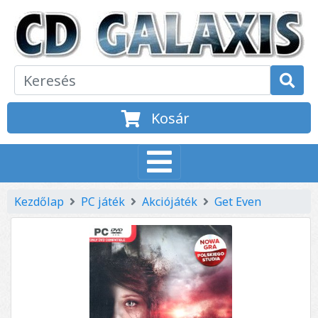
Kosár
Kezdőlap
PC játék
Akciójáték
Get Even