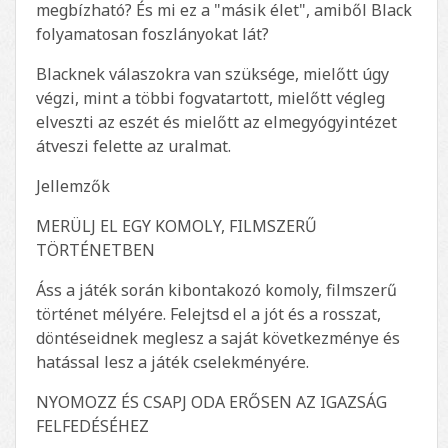
megbízható? És mi ez a "másik élet", amiből Black
folyamatosan foszlányokat lát?
Blacknek válaszokra van szüksége, mielőtt úgy
végzi, mint a többi fogvatartott, mielőtt végleg
elveszti az eszét és mielőtt az elmegyógyintézet
átveszi felette az uralmat.
Jellemzők
MERÜLJ EL EGY KOMOLY, FILMSZERŰ
TÖRTÉNETBEN
Áss a játék során kibontakozó komoly, filmszerű
történet mélyére. Felejtsd el a jót és a rosszat,
döntéseidnek meglesz a saját következménye és
hatással lesz a játék cselekményére.
NYOMOZZ ÉS CSAPJ ODA ERŐSEN AZ IGAZSÁG
FELFEDÉSÉHEZ