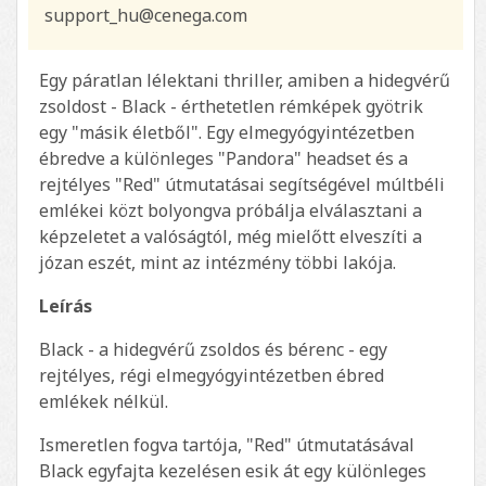
support_hu@cenega.com
Egy páratlan lélektani thriller, amiben a hidegvérű
zsoldost - Black - érthetetlen rémképek gyötrik
egy "másik életből". Egy elmegyógyintézetben
ébredve a különleges "Pandora" headset és a
rejtélyes "Red" útmutatásai segítségével múltbéli
emlékei közt bolyongva próbálja elválasztani a
képzeletet a valóságtól, még mielőtt elveszíti a
józan eszét, mint az intézmény többi lakója.
Leírás
Black - a hidegvérű zsoldos és bérenc - egy
rejtélyes, régi elmegyógyintézetben ébred
emlékek nélkül.
Ismeretlen fogva tartója, "Red" útmutatásával
Black egyfajta kezelésen esik át egy különleges