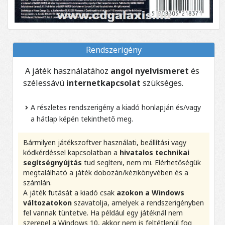
Rendszerigény
A játék használatához
angol nyelvismeret
és
szélessávú
internetkapcsolat
szükséges.
A részletes rendszerigény a kiadó honlapján és/vagy
a hátlap képén tekinthető meg.
Bármilyen játékszoftver használati, beállítási vagy
kódkérdéssel kapcsolatban a
hivatalos technikai
segítségnyújtás
tud segíteni, nem mi. Elérhetőségük
megtalálható a játék dobozán/kézikönyvében és a
számlán.
A játék futását a kiadó csak
azokon a Windows
változatokon
szavatolja, amelyek a rendszerigényben
fel vannak tüntetve. Ha például egy játéknál nem
szerepel a Windows 10, akkor nem is feltétlenül fog