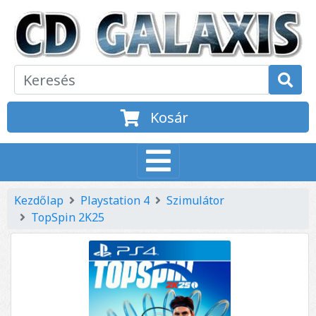
Kosár
Kezdőlap
Playstation 4
Szimulátor
TopSpin 2K25