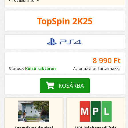
További infó: –
TopSpin 2K25
8 990 Ft
Státusz:
Külső raktáron
Az ár az áfát tartalmazza
KOSÁRBA
Személyes átvétel
MPL házhozszállítás