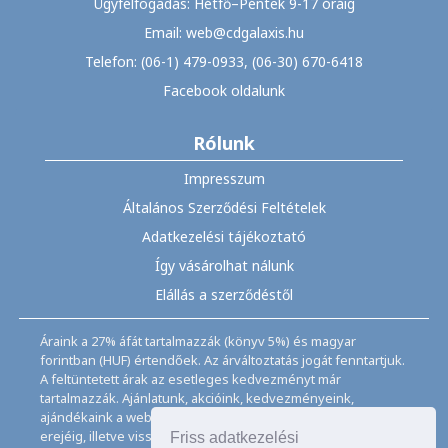
Ügyfélfogadás: Hétfő–Péntek 9-17 óráig
Email: web@cdgalaxis.hu
Telefon: (06-1) 479-0933, (06-30) 670-6418
Facebook oldalunk
Rólunk
Impresszum
Általános Szerződési Feltételek
Adatkezelési tájékoztató
Így vásárolhat nálunk
Elállás a szerződéstől
Áraink a 27% áfát tartalmazzák (könyv 5%) és magyar
forintban (HUF) értendőek. Az árváltoztatás jogát fenntartjuk.
A feltüntetett árak az esetleges kedvezményt már
tartalmazzák. Ajánlatunk, akcióink, kedvezményeink,
ajándékaink a webáruházban feltüntetett ideig, a készletek
erejéig, illetve visszavonásig érvényesek.
Friss adatkezelési