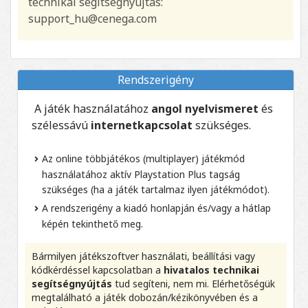
technikai segítségnyújtás:
support_hu@cenega.com
Rendszerigény
A játék használatához
angol nyelvismeret
és
szélessávú
internetkapcsolat
szükséges.
Az online többjátékos (multiplayer) játékmód
használatához aktív Playstation Plus tagság
szükséges (ha a játék tartalmaz ilyen játékmódot).
A rendszerigény a kiadó honlapján és/vagy a hátlap
képén tekinthető meg.
Bármilyen játékszoftver használati, beállítási vagy
kódkérdéssel kapcsolatban a
hivatalos technikai
segítségnyújtás
tud segíteni, nem mi. Elérhetőségük
megtalálható a játék dobozán/kézikönyvében és a