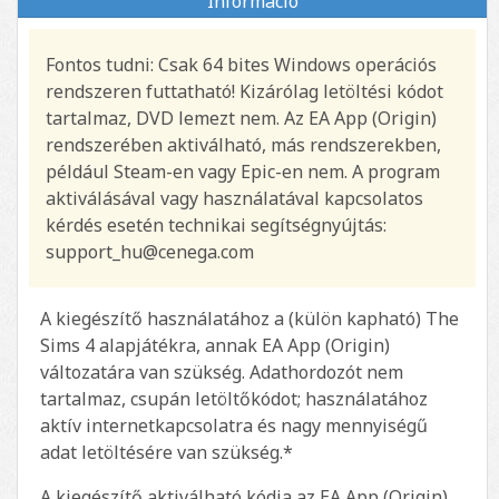
Információ
Fontos tudni: Csak 64 bites Windows operációs
rendszeren futtatható! Kizárólag letöltési kódot
tartalmaz, DVD lemezt nem. Az EA App (Origin)
rendszerében aktiválható, más rendszerekben,
például Steam-en vagy Epic-en nem. A program
aktiválásával vagy használatával kapcsolatos
kérdés esetén technikai segítségnyújtás:
support_hu@cenega.com
A kiegészítő használatához a (külön kapható) The
Sims 4 alapjátékra, annak EA App (Origin)
változatára van szükség. Adathordozót nem
tartalmaz, csupán letöltőkódot; használatához
aktív internetkapcsolatra és nagy mennyiségű
adat letöltésére van szükség.*
A kiegészítő aktiválható kódja az EA App (Origin)