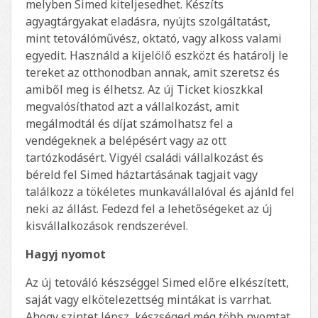
melyben Simed kiteljesedhet. Készíts
agyagtárgyakat eladásra, nyújts szolgáltatást,
mint tetoválóművész, oktató, vagy alkoss valami
egyedit. Használd a kijelölő eszközt és határolj le
tereket az otthonodban annak, amit szeretsz és
amiből meg is élhetsz. Az új Ticket kioszkkal
megvalósíthatod azt a vállalkozást, amit
megálmodtál és díjat számolhatsz fel a
vendégeknek a belépésért vagy az ott
tartózkodásért. Vigyél családi vállalkozást és
béreld fel Simed háztartásának tagjait vagy
találkozz a tökéletes munkavállalóval és ajánld fel
neki az állást. Fedezd fel a lehetőségeket az új
kisvállalkozások rendszerével.
Hagyj nyomot
Az új tetováló készséggel Simed előre elkészített,
saját vagy elkötelezettség mintákat is varrhat.
Ahogy szintet lépsz, készséged még több nyomtat