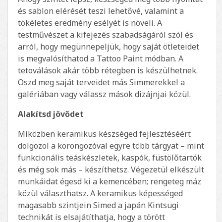
és sablon elérését teszi lehetővé, valamint a
tökéletes eredmény esélyét is növeli. A
testművészet a kifejezés szabadságáról szól és
arról, hogy megünnepeljük, hogy saját ötleteidet
is megvalósíthatod a Tattoo Paint módban. A
tetoválások akár több rétegben is készülhetnek.
Oszd meg saját terveidet más Simmerekkel a
galériában vagy válassz mások dizájnjai közül.
Alakítsd jövődet
Miközben keramikus készséged fejlesztéséért
dolgozol a korongozóval egyre több tárgyat – mint
funkcionális teáskészletek, kaspók, füstölőtartók
és még sok más – készíthetsz. Végezetül elkészült
munkáidat égesd ki a kemencében; rengeteg máz
közül választhatsz. A keramikus képességed
magasabb szintjein Simed a japán Kintsugi
technikát is elsajátíthatja, hogy a törött