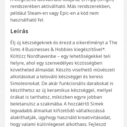
rendszerében aktiválható. Más rendszerekben,
például Steam-en vagy Epic-en a kód nem
használható fel.
Leírás
Élj új készségeknek és érezd a sikerélményt a The
Sims 4 Businesses & Hobbies kiegészítővel*.
Költözz Nordhavenbe – egy lehetőségekkel teli
helyre, ahol egy szenvedélyes közösségben
követheted álmaidat. Készíts viselhető művészeti
alkotásokat a tetováló készséggel és keress
Simoleonokat. De akár funkcionális darabokat is
készíthetsz az új keramikus készséggel, mellyel
órákat is tarthatsz, miközben egyre jobban
beletanulsz a szakmába. A hozzáértő Simek
legvadabb álmaikat kifizetődő vállalkozássá
alakíthatják, úgyhogy használd kreativitásodat,
hogy valami különlegeset alkothass. Fejleszd