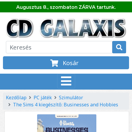
Augusztus 8., szombaton ZÁRVA tartunk.
Kosár
Kezdőlap
PC játék
Szimulátor
The Sims 4 kiegészítő: Businesses and Hobbies