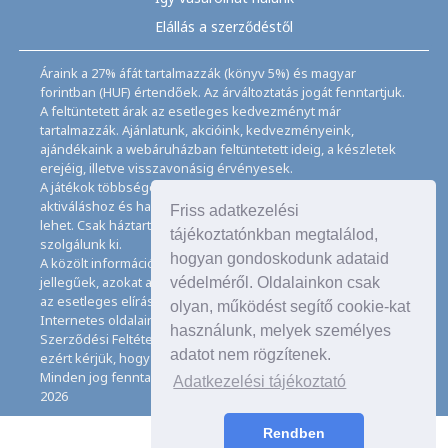
Elállás a szerződéstől
Áraink a 27% áfát tartalmazzák (könyv 5%) és magyar
forintban (HUF) értendőek. Az árváltoztatás jogát fenntartjuk.
A feltüntetett árak az esetleges kedvezményt már
tartalmazzák. Ajánlatunk, akcióink, kedvezményeink,
ajándékaink a webáruházban feltüntetett ideig, a készletek
erejéig, illetve visszavonásig érvényesek.
A játékok többségéhez angol nyelvismeret illetve az
aktiváláshoz és használathoz internet kapcsolat szükséges
Friss adatkezelési
lehet. Csak háztartásban használatos mennyiségeket
tájékoztatónkban megtalálod,
szolgálunk ki.
hogyan gondoskodunk adataid
A közölt információk, adatok, besorolások tájékoztató
jellegűek, azokat a legnagyobb gondossággal kezeljük, de
védelméről. Oldalainkon csak
az esetleges elírásokért felelősséget nem tudunk vállalni.
olyan, működést segítő cookie-kat
Internetes oldalaink használatával elfogadja az Általános
használunk, melyek személyes
Szerződési Feltételeinket és Adatkezelési Tájékoztatónkat,
adatot nem rögzítenek.
ezért kérjük, hogy ezeket figyelmesen tanulmányozza át.
Minden jog fenntartva. © Copyright CD Galaxis Kft. 1997–
Adatkezelési tájékoztató
2026
Rendben