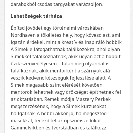
darabokból csodás tárgyakat varázsoljon.
Lehetőségek tárháza
Építsd jövődet egy történelmi városkában.
Nordhaven a tökéletes hely, hogy kövesd azt, ami
igazán érdekel, mint a kreatív és inspiráló hobbik.
A Simek ellátogathatnak találkozókra, ahol olyan
Simekkel találkozhatnak, akik ugyan azt a hobbit
űzik szenvedélyesen – talán még olyannal is
találkoznak, akik mentorként a szárnyuk alá
veszik kedvenc készségük fejlesztése alatt. A
Simek magasabb szint elérését követően
mentorok lehetnek vagy örökséget építhetnek fel
az oktatásban. Remek módja Mastery Perkek
megszerzésének, hogy a Simek kurzusokat
hallgatnak. A hobbi akkor jó, ha megosztod
másokkal, fedezd fel az új szomszédokat
Gammelvikben és Iverstadban és találkozz