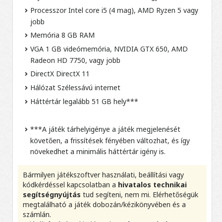
Processzor Intel core i5 (4 mag), AMD Ryzen 5 vagy
jobb
Memória 8 GB RAM
VGA 1 GB videómemória, NVIDIA GTX 650, AMD
Radeon HD 7750, vagy jobb
DirectX DirectX 11
Hálózat Szélessávú internet
Háttértár legalább 51 GB hely***
***A játék tárhelyigénye a játék megjelenését
követően, a frissítések fényében változhat, és így
növekedhet a minimális háttértár igény is.
Bármilyen játékszoftver használati, beállítási vagy
kódkérdéssel kapcsolatban a
hivatalos technikai
segítségnyújtás
tud segíteni, nem mi. Elérhetőségük
megtalálható a játék dobozán/kézikönyvében és a
számlán.