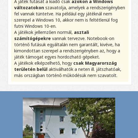
A játék futását a kiadó csak
azokon a Windows
változatokon
szavatolja, amelyek a rendszerigényben
fel vannak tüntetve. Ha például egy játéknál nem
szerepel a Windows 10, akkor nem is feltétlenül fog
futni Windows 10-en.
A játékok jellemzően normál,
asztali
számítógépekre
vannak tervezve. Notebook-on
történő futásuk egyáltalán nem garantált, kivéve, ha
kimondottan szerepel a rendszerigényben az, hogy a
játék támogat egyes hordozható gépeket.
A játékok elképzelhető, hogy
csak Magyarország
területén belül
aktiválhatók a neten ill. játszhatóak,
más országban történő működésük nem szavatolt.