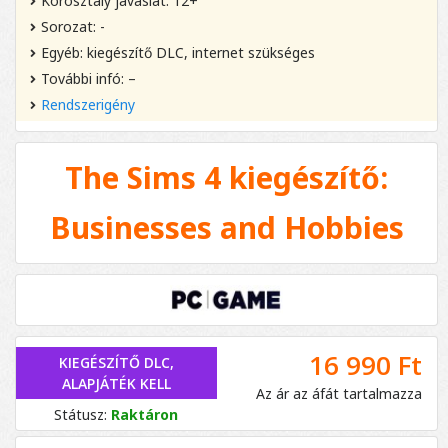
Korosztály javaslat: 12+
Sorozat: -
Egyéb: kiegészítő DLC, internet szükséges
További infó: –
Rendszerigény
The Sims 4 kiegészítő:
Businesses and Hobbies
16 990 Ft
KIEGÉSZÍTŐ DLC,
ALAPJÁTÉK KELL
Az ár az áfát tartalmazza
Státusz:
Raktáron