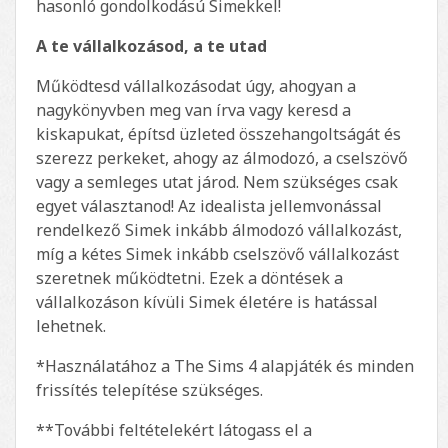
hasonló gondolkodású Simekkel!
A te vállalkozásod, a te utad
Működtesd vállalkozásodat úgy, ahogyan a
nagykönyvben meg van írva vagy keresd a
kiskapukat, építsd üzleted összehangoltságát és
szerezz perkeket, ahogy az álmodozó, a cselszövő
vagy a semleges utat járod. Nem szükséges csak
egyet választanod! Az idealista jellemvonással
rendelkező Simek inkább álmodozó vállalkozást,
míg a kétes Simek inkább cselszövő vállalkozást
szeretnek működtetni. Ezek a döntések a
vállalkozáson kívüli Simek életére is hatással
lehetnek.
*Használatához a The Sims 4 alapjáték és minden
frissítés telepítése szükséges.
**További feltételekért látogass el a