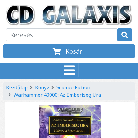
Kosár
Kezdőlap
Könyv
Science Fiction
Warhammer 40000: Az Emberiség Ura