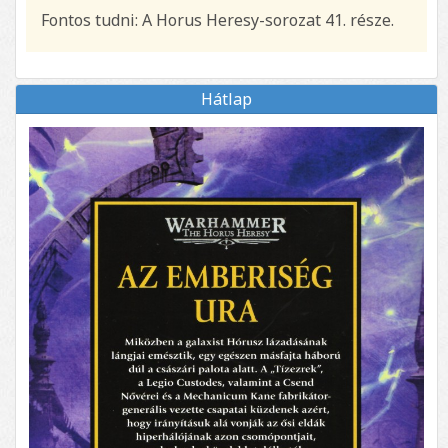
Fontos tudni: A Horus Heresy-sorozat 41. része.
Hátlap