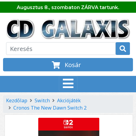
Augusztus 8., szombaton ZÁRVA tartunk.
Kosár
Kezdőlap
Switch
Akciójáték
Cronos The New Dawn Switch 2