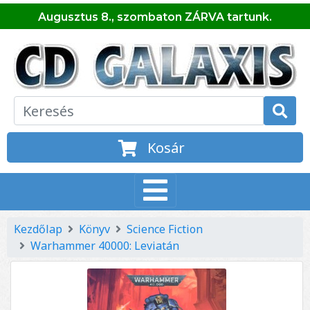
Augusztus 8., szombaton ZÁRVA tartunk.
Kosár
Kezdőlap
Könyv
Science Fiction
Warhammer 40000: Leviatán