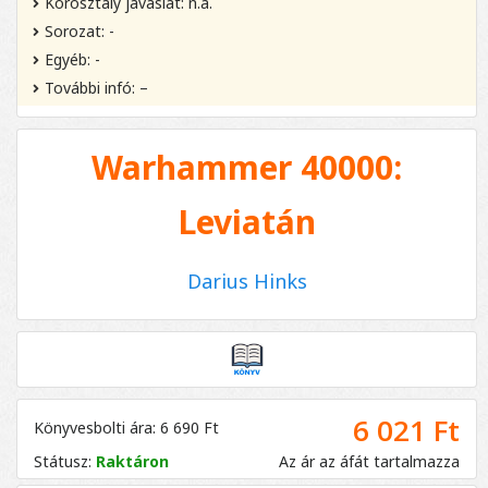
Korosztály javaslat: n.a.
Sorozat: -
Egyéb: -
További infó: –
Warhammer 40000:
Leviatán
Darius Hinks
6 021 Ft
Könyvesbolti ára: 6 690 Ft
Státusz:
Raktáron
Az ár az áfát tartalmazza