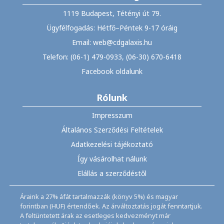
1119 Budapest, Tétényi út 79.
Ügyfélfogadás: Hétfő–Péntek 9-17 óráig
Email: web@cdgalaxis.hu
Telefon: (06-1) 479-0933, (06-30) 670-6418
Facebook oldalunk
Rólunk
Impresszum
Általános Szerződési Feltételek
Adatkezelési tájékoztató
Így vásárolhat nálunk
Elállás a szerződéstől
Áraink a 27% áfát tartalmazzák (könyv 5%) és magyar
forintban (HUF) értendőek. Az árváltoztatás jogát fenntartjuk.
A feltüntetett árak az esetleges kedvezményt már