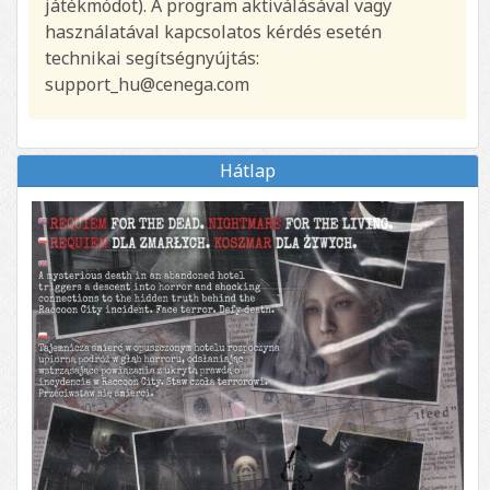
játékmódot). A program aktiválásával vagy
használatával kapcsolatos kérdés esetén
technikai segítségnyújtás:
support_hu@cenega.com
Hátlap