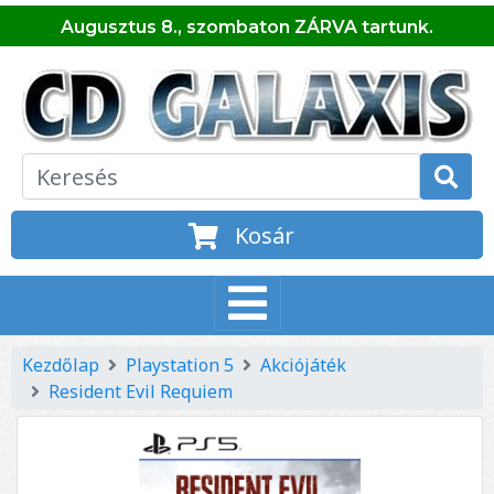
Augusztus 8., szombaton ZÁRVA tartunk.
Kosár
Kezdőlap
Playstation 5
Akciójáték
Resident Evil Requiem