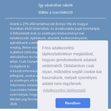
Így vásárolhat nálunk
Elállás a szerződéstől
Áraink a 27% áfát tartalmazzák (könyv 5%) és magyar
forintban (HUF) értendőek. Az árváltoztatás jogát fenntartjuk.
A feltüntetett árak az esetleges kedvezményt már
tartalmazzák. Ajánlatunk, akcióink, kedvezményeink,
ajándékaink a webáruházban feltüntetett ideig, a készletek
erejéig, illetve visszavonásig érvényesek.
Friss adatkezelési
A játékok többségéhez angol nyelvismeret illetve az
tájékoztatónkban megtalálod,
aktiváláshoz és használathoz internet kapcsolat szükséges
hogyan gondoskodunk adataid
lehet. Csak háztartásban használatos mennyiségeket
védelméről. Oldalainkon csak
szolgálunk ki.
A közölt információk, adatok, besorolások tájékoztató
olyan, működést segítő cookie-kat
jellegűek, azokat a legnagyobb gondossággal kezeljük, de
használunk, melyek személyes
az esetleges elírásokért felelősséget nem tudunk vállalni.
adatot nem rögzítenek.
Internetes oldalaink használatával elfogadja az Általános
Szerződési Feltételeinket és Adatkezelési Tájékoztatónkat,
Adatkezelési tájékoztató
ezért kérjük, hogy ezeket figyelmesen tanulmányozza át.
Minden jog fenntartva. © Copyright CD Galaxis Kft. 1997–
Rendben
2026