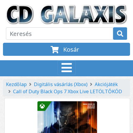
Kosár
Kezdőlap
Digitális vásárlás (Xbox)
Akciójáték
Call of Duty Black Ops 7 Xbox Live LETÖLTŐKÓD