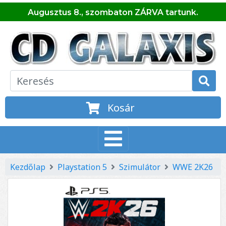
Augusztus 8., szombaton ZÁRVA tartunk.
Kosár
Kezdőlap
Playstation 5
Szimulátor
WWE 2K26