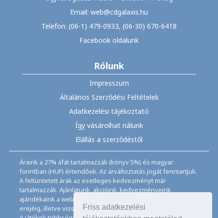
Email: web@cdgalaxis.hu
Telefon: (06-1) 479-0933, (06-30) 670-6418
Facebook oldalunk
Rólunk
Impresszum
Általános Szerződési Feltételek
Adatkezelési tájékoztató
Így vásárolhat nálunk
Elállás a szerződéstől
Áraink a 27% áfát tartalmazzák (könyv 5%) és magyar
forintban (HUF) értendőek. Az árváltoztatás jogát fenntartjuk.
A feltüntetett árak az esetleges kedvezményt már
tartalmazzák. Ajánlatunk, akcióink, kedvezményeink,
ajándékaink a webáruházban feltüntetett ideig, a készletek
Friss adatkezelési
erejéig, illetve visszavonásig érvényesek.
A játékok többségéhez angol nyelvismeret illetve az