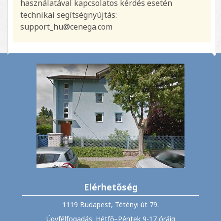
használatával kapcsolatos kérdés esetén
technikai segítségnyújtás:
support_hu@cenega.com
Elérhetőség
1119 Budapest, Tétényi út 79.
Ügyfélfogadás: Hétfő–Péntek 9-17 óráig