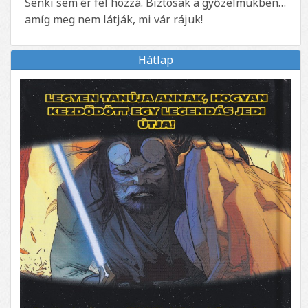
Senki sem ér fel hozzá. Biztosak a győzelmükben…
amíg meg nem látják, mi vár rájuk!
Hátlap