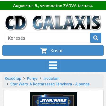
Augusztus 8., szombaton ZÁRVA tartunk.
Kosár
Kezdőlap
Könyv
Irodalom
Star Wars: A Köztársaság Fénykora - A penge