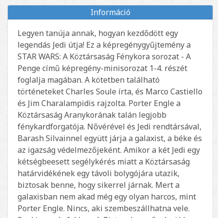
Információ
Legyen tanúja annak, hogyan kezdődött egy
legendás Jedi útja! Ez a képregénygyűjtemény a
STAR WARS: A Köztársaság Fénykora sorozat - A
Penge című képregény-minisorozat 1-4. részét
foglalja magában. A kötetben található
történeteket Charles Soule írta, és Marco Castiello
és Jim Charalampidis rajzolta. Porter Engle a
Köztársaság Aranykorának talán legjobb
fénykardforgatója. Nővérével és Jedi rendtársával,
Barash Silvainnel együtt járja a galaxist, a béke és
az igazság védelmezőjeként. Amikor a két Jedi egy
kétségbeesett segélykérés miatt a Köztársaság
határvidékének egy távoli bolygójára utazik,
biztosak benne, hogy sikerrel járnak. Mert a
galaxisban nem akad még egy olyan harcos, mint
Porter Engle. Nincs, aki szembeszállhatna vele.