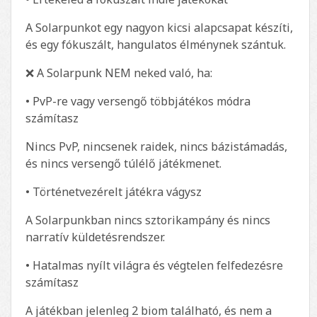
A Solarpunkot egy nagyon kicsi alapcsapat készíti,
és egy fókuszált, hangulatos élménynek szántuk.
❌ A Solarpunk NEM neked való, ha:
• PvP-re vagy versengő többjátékos módra
számítasz
Nincs PvP, nincsenek raidek, nincs bázistámadás,
és nincs versengő túlélő játékmenet.
• Történetvezérelt játékra vágysz
A Solarpunkban nincs sztorikampány és nincs
narratív küldetésrendszer.
• Hatalmas nyílt világra és végtelen felfedezésre
számítasz
A játékban jelenleg 2 biom található, és nem a