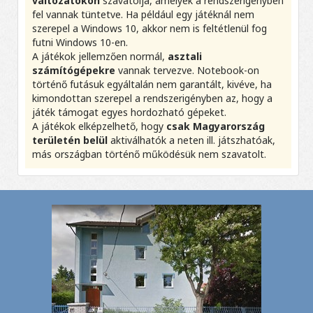
változatokon
szavatolja, amelyek a rendszerigényben
fel vannak tüntetve. Ha például egy játéknál nem
szerepel a Windows 10, akkor nem is feltétlenül fog
futni Windows 10-en.
A játékok jellemzően normál,
asztali
számítógépekre
vannak tervezve. Notebook-on
történő futásuk egyáltalán nem garantált, kivéve, ha
kimondottan szerepel a rendszerigényben az, hogy a
játék támogat egyes hordozható gépeket.
A játékok elképzelhető, hogy
csak Magyarország
területén belül
aktiválhatók a neten ill. játszhatóak,
más országban történő működésük nem szavatolt.