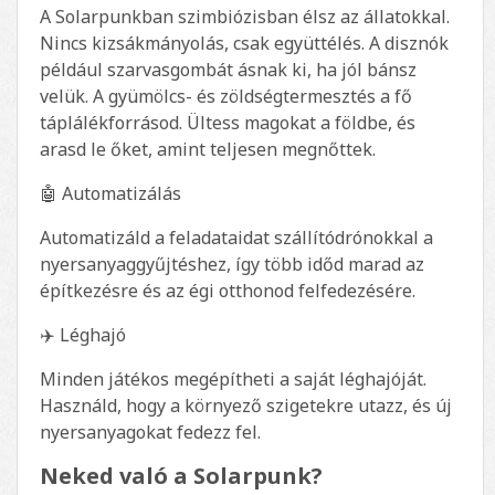
A Solarpunkban szimbiózisban élsz az állatokkal.
Nincs kizsákmányolás, csak együttélés. A disznók
például szarvasgombát ásnak ki, ha jól bánsz
velük. A gyümölcs- és zöldségtermesztés a fő
táplálékforrásod. Ültess magokat a földbe, és
arasd le őket, amint teljesen megnőttek.
🤖 Automatizálás
Automatizáld a feladataidat szállítódrónokkal a
nyersanyaggyűjtéshez, így több időd marad az
építkezésre és az égi otthonod felfedezésére.
✈️ Léghajó
Minden játékos megépítheti a saját léghajóját.
Használd, hogy a környező szigetekre utazz, és új
nyersanyagokat fedezz fel.
Neked való a Solarpunk?