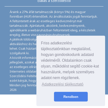
Elállás a szerződéstől
Áraink a 27% áfát tartalmazzák (könyv 5%) és magyar
forintban (HUF) értendőek. Az árváltoztatás jogát fenntartjuk.
A feltüntetett árak az esetleges kedvezményt már
tartalmazzák. Ajánlatunk, akcióink, kedvezményeink,
ajándékaink a webáruházban feltüntetett ideig, a készletek
erejéig, illetve visszavonásig érvényesek.
A játékok többségéhez angol nyelvismeret illetve az
Friss adatkezelési
aktiváláshoz és használathoz internet kapcsolat szükséges
lehet. Csak háztartásban használatos mennyiségeket
tájékoztatónkban megtalálod,
szolgálunk ki.
hogyan gondoskodunk adataid
A közölt információk, adatok, besorolások tájékoztató
védelméről. Oldalainkon csak
jellegűek, azokat a legnagyobb gondossággal kezeljük, de
olyan, működést segítő cookie-kat
az esetleges elírásokért felelősséget nem tudunk vállalni.
Internetes oldalaink használatával elfogadja az Általános
használunk, melyek személyes
Szerződési Feltételeinket és Adatkezelési Tájékoztatónkat,
adatot nem rögzítenek.
ezért kérjük, hogy ezeket figyelmesen tanulmányozza át.
Adatkezelési tájékoztató
Minden jog fenntartva. © Copyright CD Galaxis Kft. 1997–
2026
Rendben