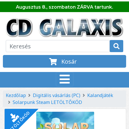
Augusztus 8., szombaton ZÁRVA tartunk.
Kosár
Kezdőlap
Digitális vásárlás (PC)
Kalandjáték
Solarpunk Steam LETÖLTŐKÓD
LETÖLTŐKÓD