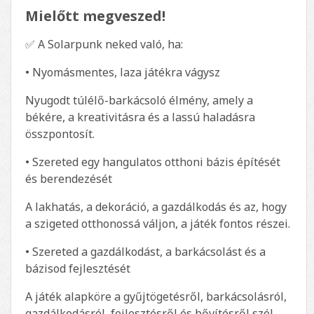
Mielőtt megveszed!
✅ A Solarpunk neked való, ha:
• Nyomásmentes, laza játékra vágysz
Nyugodt túlélő-barkácsoló élmény, amely a
békére, a kreativitásra és a lassú haladásra
összpontosít.
• Szereted egy hangulatos otthoni bázis építését
és berendezését
A lakhatás, a dekoráció, a gazdálkodás és az, hogy
a szigeted otthonossá váljon, a játék fontos részei.
• Szereted a gazdálkodást, a barkácsolást és a
bázisod fejlesztését
A játék alapköre a gyűjtögetésről, barkácsolásról,
gazdálkodásról, fejlesztésről és bővítésről szól.