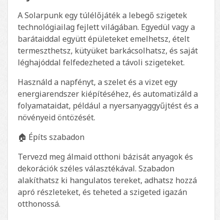
A Solarpunk egy túlélőjáték a lebegő szigetek
technológiailag fejlett világában. Egyedül vagy a
barátaiddal együtt épületeket emelhetsz, ételt
termeszthetsz, kütyüket barkácsolhatsz, és saját
léghajóddal felfedezheted a távoli szigeteket.
Használd a napfényt, a szelet és a vizet egy
energiarendszer kiépítéséhez, és automatizáld a
folyamataidat, például a nyersanyaggyűjtést és a
növényeid öntözését.
🏠 Építs szabadon
Tervezd meg álmaid otthoni bázisát anyagok és
dekorációk széles választékával. Szabadon
alakíthatsz ki hangulatos tereket, adhatsz hozzá
apró részleteket, és teheted a szigeted igazán
otthonossá.