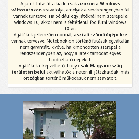
A játék futását a kiadó csak
azokon a Windows
változatokon
szavatolja, amelyek a rendszerigényben fel
vannak tüntetve. Ha például egy játéknál nem szerepel a
Windows 10, akkor nem is feltétlenül fog futni Windows
10-en.
A játékok jellemzően normál,
asztali számítógépekre
vannak tervezve. Notebook-on történő futásuk egyáltalán
nem garantált, kivéve, ha kimondottan szerepel a
rendszerigényben az, hogy a játék támogat egyes
hordozható gépeket.
A játékok elképzelhető, hogy
csak Magyarország
területén belül
aktiválhatók a neten ill. játszhatóak, más
országban történő működésük nem szavatolt.