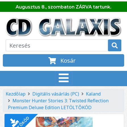
Augusztus 8., szombaton ZÁRVA tartunk.
Kosár
Kezdőlap
Digitális vásárlás (PC)
Kaland
Monster Hunter Stories 3: Twisted Reflection
Premium Deluxe Edition LETÖLTŐKÓD
LETÖLTŐKÓD