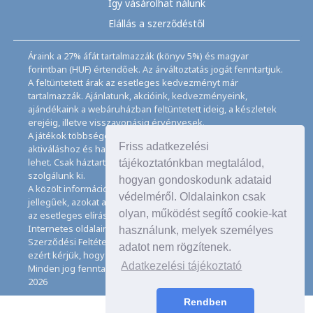
Így vásárolhat nálunk
Elállás a szerződéstől
Áraink a 27% áfát tartalmazzák (könyv 5%) és magyar
forintban (HUF) értendőek. Az árváltoztatás jogát fenntartjuk.
A feltüntetett árak az esetleges kedvezményt már
tartalmazzák. Ajánlatunk, akcióink, kedvezményeink,
ajándékaink a webáruházban feltüntetett ideig, a készletek
erejéig, illetve visszavonásig érvényesek.
A játékok többségéhez angol nyelvismeret illetve az
Friss adatkezelési
aktiváláshoz és használathoz internet kapcsolat szükséges
lehet. Csak háztartásban használatos mennyiségeket
tájékoztatónkban megtalálod,
szolgálunk ki.
hogyan gondoskodunk adataid
A közölt információk, adatok, besorolások tájékoztató
védelméről. Oldalainkon csak
jellegűek, azokat a legnagyobb gondossággal kezeljük, de
olyan, működést segítő cookie-kat
az esetleges elírásokért felelősséget nem tudunk vállalni.
Internetes oldalaink használatával elfogadja az Általános
használunk, melyek személyes
Szerződési Feltételeinket és Adatkezelési Tájékoztatónkat,
adatot nem rögzítenek.
ezért kérjük, hogy ezeket figyelmesen tanulmányozza át.
Adatkezelési tájékoztató
Minden jog fenntartva. © Copyright CD Galaxis Kft. 1997–
2026
Rendben