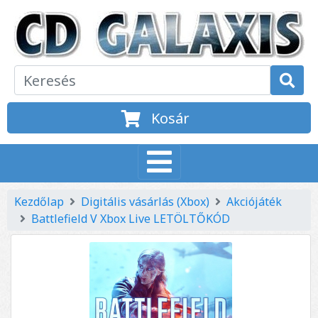
Kosár
Kezdőlap
Digitális vásárlás (Xbox)
Akciójáték
Battlefield V Xbox Live LETÖLTŐKÓD