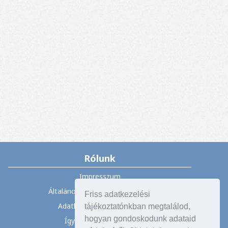
Rólunk
Impresszum
Általános Szerződési Feltételek
Friss adatkezelési
Adatkezelési tájékoztató
tájékoztatónkban megtalálod,
hogyan gondoskodunk adataid
Így vásárolhat nálunk