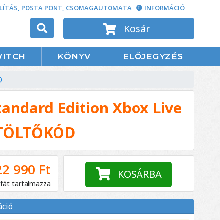
LÍTÁS, POSTA PONT, CSOMAGAUTOMATA
INFORMÁCIÓ
Kosár
WITCH
KÖNYV
ELŐJEGYZÉS
D
tandard Edition Xbox Live
TÖLTŐKÓD
22 990 Ft
KOSÁRBA
áfát tartalmazza
áció