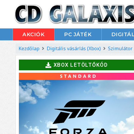
AKCIÓK
PC JÁTÉK
DIGITÁL
Kezdőlap
Digitális vásárlás (Xbox)
Szimulátor
XBOX LETÖLTŐKÓD